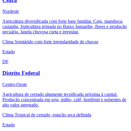
Ceará
Nordeste
Agricultura diversificada com forte base familiar. Caju, mandioca,
castanha, fruticultura irrigada no Baixo Jaguaribe, flores e produção
pecuária. Janela chuvosa curta e irregular.
Clima
Semiárido com forte irregularidade de chuvas
Estado
DF
Distrito Federal
Centro-Oeste
Agricultura de cerrado altamente tecnificada próxima à capital.
Produção concentrada em soja, milho, café, hortifruti e sementes de
alto valor agregado.
Clima
Tropical de cerrado, estação seca definida
Estado