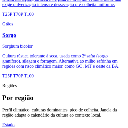
exige pulverização intensa e dessecação pré-colheita uniforme.
T25P
T70P
T100
Grãos
Sorgo
Sorghum bicolor
Cultura rústica tolerante à seca, usada como 2ª safra (sorgo
granífero), silagem e forragem. Alternativa ao milho safrinha em
regiões com risco climático maior, como GO, MT e oeste da BA.
T25P
T70P
T100
Regiões
Por região
Perfil climático, culturas dominantes, pico de colheita. Janela da
região adapta o calendário da cultura ao contexto local.
Estado