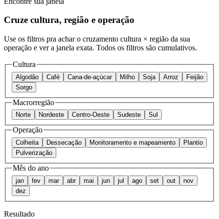
Encontre sua janela
Cruze cultura, região e operação
Use os filtros pra achar o cruzamento cultura × região da sua
operação e ver a janela exata. Todos os filtros são cumulativos.
Cultura
Algodão
Café
Cana-de-açúcar
Milho
Soja
Arroz
Feijão
Sorgo
Macrorregião
Norte
Nordeste
Centro-Oeste
Sudeste
Sul
Operação
Colheita
Dessecação
Monitoramento e mapeamento
Plantio
Pulverização
Mês do ano
jan
fev
mar
abr
mai
jun
jul
ago
set
out
nov
dez
Resultado