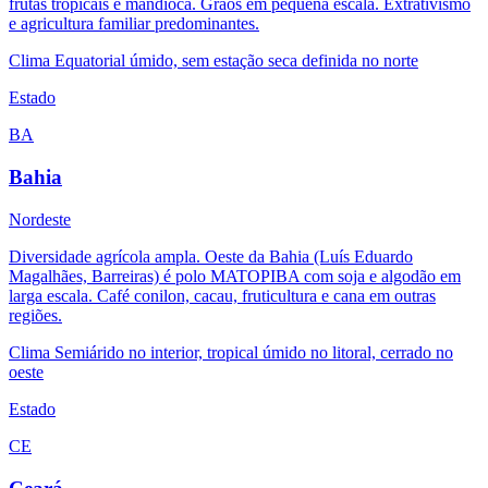
frutas tropicais e mandioca. Grãos em pequena escala. Extrativismo
e agricultura familiar predominantes.
Clima
Equatorial úmido, sem estação seca definida no norte
Estado
BA
Bahia
Nordeste
Diversidade agrícola ampla. Oeste da Bahia (Luís Eduardo
Magalhães, Barreiras) é polo MATOPIBA com soja e algodão em
larga escala. Café conilon, cacau, fruticultura e cana em outras
regiões.
Clima
Semiárido no interior, tropical úmido no litoral, cerrado no
oeste
Estado
CE