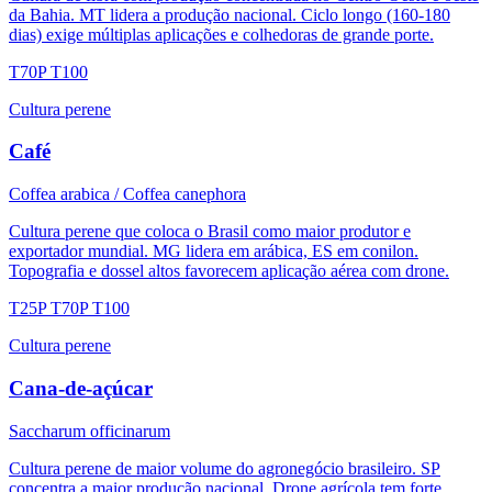
da Bahia. MT lidera a produção nacional. Ciclo longo (160-180
dias) exige múltiplas aplicações e colhedoras de grande porte.
T70P
T100
Cultura perene
Café
Coffea arabica / Coffea canephora
Cultura perene que coloca o Brasil como maior produtor e
exportador mundial. MG lidera em arábica, ES em conilon.
Topografia e dossel altos favorecem aplicação aérea com drone.
T25P
T70P
T100
Cultura perene
Cana-de-açúcar
Saccharum officinarum
Cultura perene de maior volume do agronegócio brasileiro. SP
concentra a maior produção nacional. Drone agrícola tem forte