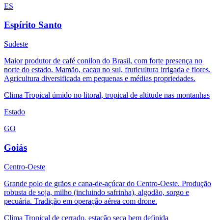
ES
Espírito Santo
Sudeste
Maior produtor de café conilon do Brasil, com forte presença no
norte do estado. Mamão, cacau no sul, fruticultura irrigada e flores.
Agricultura diversificada em pequenas e médias propriedades.
Clima
Tropical úmido no litoral, tropical de altitude nas montanhas
Estado
GO
Goiás
Centro-Oeste
Grande polo de grãos e cana-de-açúcar do Centro-Oeste. Produção
robusta de soja, milho (incluindo safrinha), algodão, sorgo e
pecuária. Tradição em operação aérea com drone.
Clima
Tropical de cerrado, estação seca bem definida