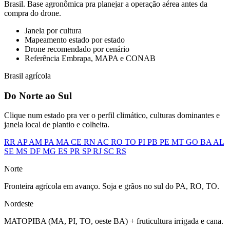
Brasil. Base agronômica pra planejar a operação aérea antes da
compra do drone.
Janela por cultura
Mapeamento estado por estado
Drone recomendado por cenário
Referência Embrapa, MAPA e CONAB
Brasil agrícola
Do Norte ao Sul
Clique num estado pra ver o perfil climático, culturas dominantes e
janela local de plantio e colheita.
RR
AP
AM
PA
MA
CE
RN
AC
RO
TO
PI
PB
PE
MT
GO
BA
AL
SE
MS
DF
MG
ES
PR
SP
RJ
SC
RS
Norte
Fronteira agrícola em avanço. Soja e grãos no sul do PA, RO, TO.
Nordeste
MATOPIBA (MA, PI, TO, oeste BA) + fruticultura irrigada e cana.