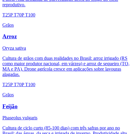
reprodutivo.
T25P
T70P
T100
Grãos
Arroz
Oryza sativa
Cultura de grãos com duas realidades no Brasil: arroz irrigado (RS
como maior produtor nacional, em várzea) e arroz de sequeiro (TO,
MA e PA). Drone agrícola cresce em aplicações sobre lavouras
alagadas.
T25P
T70P
T100
Grãos
Feijão
Phaseolus vulgaris
Cultura de ciclo curto (85-100 dias) com três safras por ano no
Brasil: das águas, da seca e irrigada de inverno. Produtividade alta