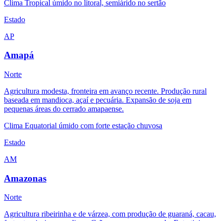
Clima
Tropical úmido no litoral, semiárido no sertão
Estado
AP
Amapá
Norte
Agricultura modesta, fronteira em avanço recente. Produção rural
baseada em mandioca, açaí e pecuária. Expansão de soja em
pequenas áreas do cerrado amapaense.
Clima
Equatorial úmido com forte estação chuvosa
Estado
AM
Amazonas
Norte
Agricultura ribeirinha e de várzea, com produção de guaraná, cacau,