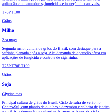
aplicação em maturadores, fungicidas e inspeção de canaviais.
T70P
T100
Grãos
Milho
Zea mays
Segunda maior cultura de grãos do Brasil, com destaque para a
safrinha plantada após a soja. Alta demanda de operação aérea em
aplicações de fungicida e controle de cigarrinha.
T25P
T70P
T100
Grãos
Soja
Glycine max
Principal cultura de grãos do Brasil. Ciclo de safra de verão no
Centro-Sul, com plantio de outubro a dezembro e colheita de janeiro
a abril. Alta demanda de pulverização aérea ao longo do ciclo