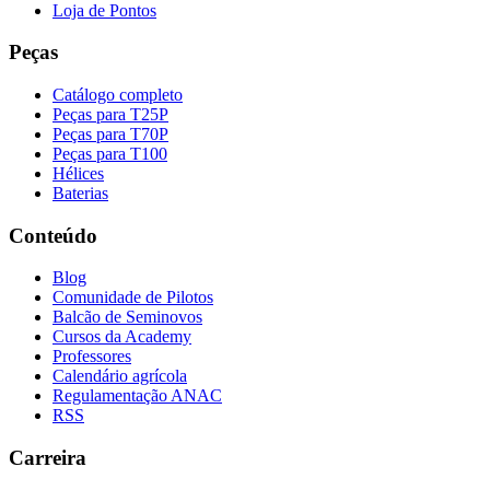
Loja de Pontos
Peças
Catálogo completo
Peças para T25P
Peças para T70P
Peças para T100
Hélices
Baterias
Conteúdo
Blog
Comunidade de Pilotos
Balcão de Seminovos
Cursos da Academy
Professores
Calendário agrícola
Regulamentação ANAC
RSS
Carreira