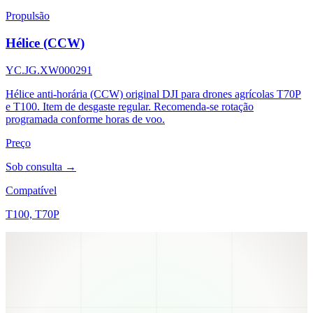
Propulsão
Hélice (CCW)
YC.JG.XW000291
Hélice anti-horária (CCW) original DJI para drones agrícolas T70P
e T100. Item de desgaste regular. Recomenda-se rotação
programada conforme horas de voo.
Preço
Sob consulta →
Compatível
T100, T70P