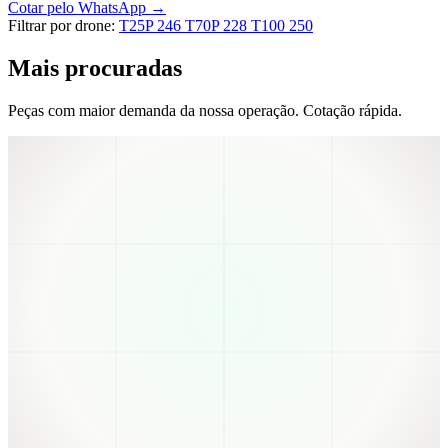
Cotar pelo WhatsApp →
Filtrar por drone:
T25P
246
T70P
228
T100
250
Mais procuradas
Peças com maior demanda da nossa operação. Cotação rápida.