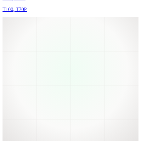
T100, T70P