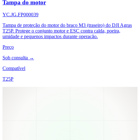
Tampa do motor
YC.JG.FP000039
Tampa de proteção do motor do braço M3 (traseiro) do DJI Agras
T25P. Protege o conjunto motor e ESC contra calda, poeira,
umidade e pequenos impactos durante operação.
Preço
Sob consulta →
Compatível
T25P