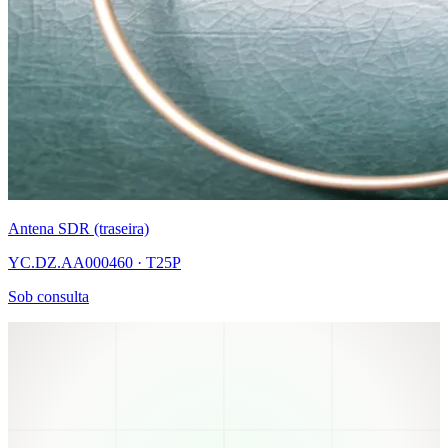
Antena SDR (traseira)
YC.DZ.AA000460 · T25P
Sob consulta