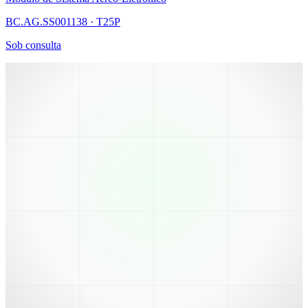
BC.AG.SS001138 · T25P
Sob consulta