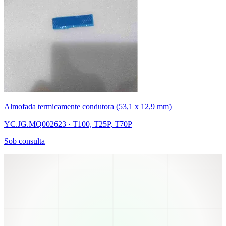
Almofada termicamente condutora (53,1 x 12,9 mm)
YC.JG.MQ002623 · T100, T25P, T70P
Sob consulta