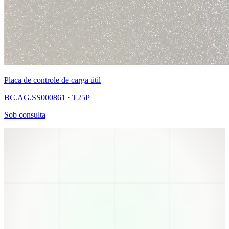
Placa de controle de carga útil
BC.AG.SS000861 · T25P
Sob consulta