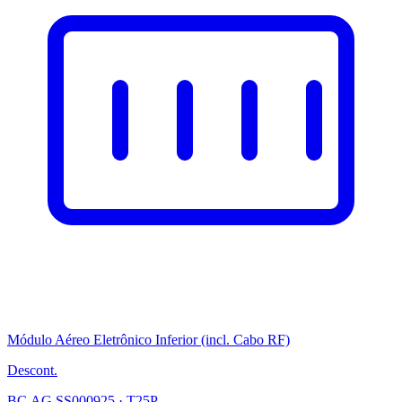
Módulo Aéreo Eletrônico Inferior (incl. Cabo RF)
Descont.
BC.AG.SS000925 · T25P