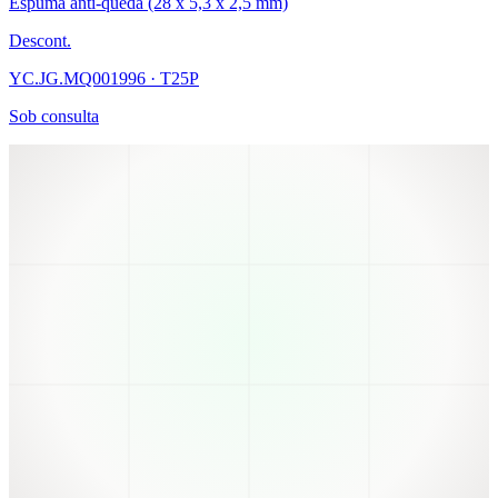
Espuma anti-queda (28 x 5,3 x 2,5 mm)
Descont.
YC.JG.MQ001996 · T25P
Sob consulta