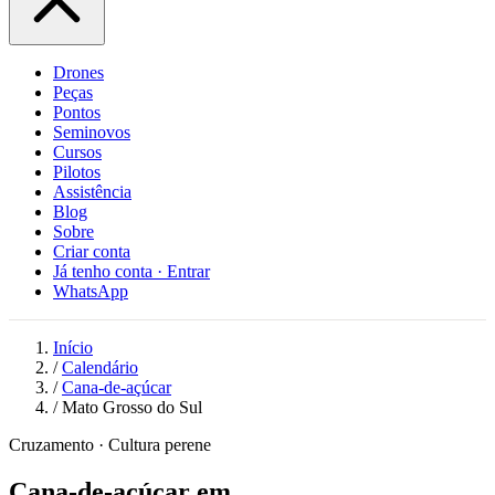
Drones
Peças
Pontos
Seminovos
Cursos
Pilotos
Assistência
Blog
Sobre
Criar conta
Já tenho conta · Entrar
WhatsApp
Início
/
Calendário
/
Cana-de-açúcar
/
Mato Grosso do Sul
Cruzamento · Cultura perene
Cana-de-açúcar em