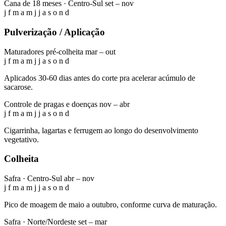
Cana de 18 meses · Centro-Sul
set – nov
j
f
m
a
m
j
j
a
s
o
n
d
Pulverização / Aplicação
Maturadores pré-colheita
mar – out
j
f
m
a
m
j
j
a
s
o
n
d
Aplicados 30-60 dias antes do corte pra acelerar acúmulo de
sacarose.
Controle de pragas e doenças
nov – abr
j
f
m
a
m
j
j
a
s
o
n
d
Cigarrinha, lagartas e ferrugem ao longo do desenvolvimento
vegetativo.
Colheita
Safra · Centro-Sul
abr – nov
j
f
m
a
m
j
j
a
s
o
n
d
Pico de moagem de maio a outubro, conforme curva de maturação.
Safra · Norte/Nordeste
set – mar