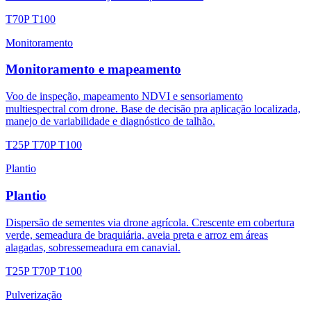
T70P
T100
Monitoramento
Monitoramento e mapeamento
Voo de inspeção, mapeamento NDVI e sensoriamento
multiespectral com drone. Base de decisão pra aplicação localizada,
manejo de variabilidade e diagnóstico de talhão.
T25P
T70P
T100
Plantio
Plantio
Dispersão de sementes via drone agrícola. Crescente em cobertura
verde, semeadura de braquiária, aveia preta e arroz em áreas
alagadas, sobressemeadura em canavial.
T25P
T70P
T100
Pulverização