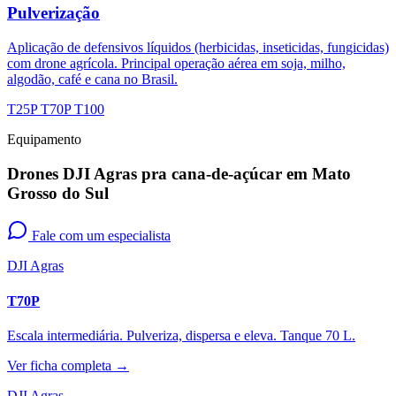
Pulverização
Aplicação de defensivos líquidos (herbicidas, inseticidas, fungicidas)
com drone agrícola. Principal operação aérea em soja, milho,
algodão, café e cana no Brasil.
T25P
T70P
T100
Equipamento
Drones DJI Agras pra cana-de-açúcar em Mato
Grosso do Sul
Fale com um especialista
DJI Agras
T70P
Escala intermediária. Pulveriza, dispersa e eleva. Tanque 70 L.
Ver ficha completa →
DJI Agras