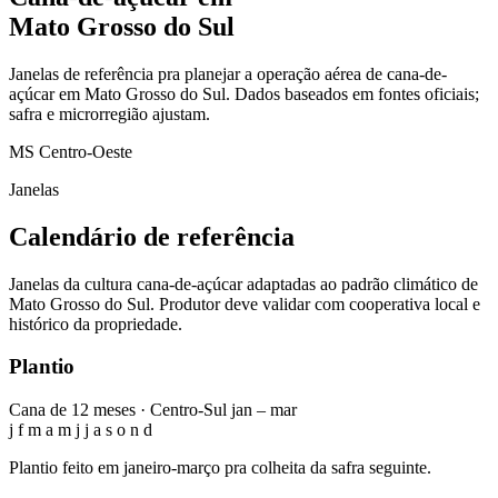
Mato Grosso do Sul
Janelas de referência pra planejar a operação aérea de cana-de-
açúcar em Mato Grosso do Sul. Dados baseados em fontes oficiais;
safra e microrregião ajustam.
MS
Centro-Oeste
Janelas
Calendário de referência
Janelas da cultura cana-de-açúcar adaptadas ao padrão climático de
Mato Grosso do Sul. Produtor deve validar com cooperativa local e
histórico da propriedade.
Plantio
Cana de 12 meses · Centro-Sul
jan – mar
j
f
m
a
m
j
j
a
s
o
n
d
Plantio feito em janeiro-março pra colheita da safra seguinte.