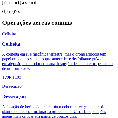
j
f
m
a
m
j
j
a
s
o
n
d
Operações
Operações aéreas comuns
Colheita
Colheita
A colheita em si é mecânica terrestre, mas o drone agrícola tem
papel crítico nas semanas que antecedem: desfolhante pré-colheita
em algodão, maturador em cana, inspeção de talhão e mapeamento
de uniformidade.
T70P
T100
Dessecação
Dessecação
Aplicação de herbicida pra eliminar cobertura vegetal antes do
plantio ou acelerar maturação pré-colheita. Uma das operações
aéreas mais críticas em janela de poucos dias.