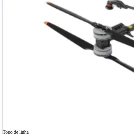
Ficha técnica →
Ver preço do kit
R$ 225.000
Preço do kit
Fechar esse kit no WhatsApp
Voltar
Curso de Piloto de Drone Agrícola incluso
Entrega técnica em Ribeirão Preto
Ativação, NF e garantia oficial DJI
Montar meu kit no configurador
Guia: quanto custa e como escol
Topo de linha