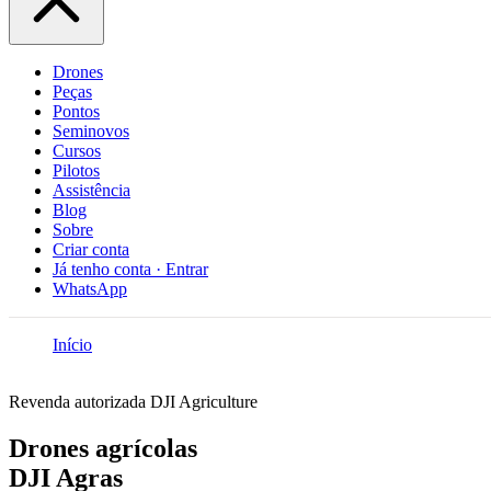
Drones
Peças
Pontos
Seminovos
Cursos
Pilotos
Assistência
Blog
Sobre
Criar conta
Já tenho conta · Entrar
WhatsApp
Início
/
Drones agrícolas
Revenda autorizada DJI Agriculture
Drones agrícolas
DJI Agras