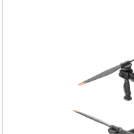
Pro produtor que vai operar a própria área
Drone pulverizador 20 L + controle
3x Bateria DB800
Carregador C8000
Curso de Piloto de Drone Agrícola incluso
Entrega técnica em Ribeirão Preto
Ativação, NF e garantia oficial DJI
R$ 110.000
Preço do kit
Fechar esse kit no WhatsApp
Voltar