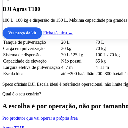
Comparativo
DJI Agras T100
Como escolher entre T25P, T70P e T100
100 L, 100 kg e dispersão de 150 L. Máxima capacidade pra grandes á
Tanque, carga e escala ideal variam por modelo. Use a tabela pra situar;
Ficha técnica →
Ver preço do kit
Especificação
T25P
T70P
Tanque de pulverização
20 L
70 L
Carga em pulverização
20 kg
70 kg
Sistema de dispersão
30 L / 25 kg
100 L / 70 kg
Capacidade de elevação
Não possui
65 kg
Largura efetiva de pulverização
4–7 m
4–11 m
Escala ideal
até ~200 ha/talhão
200–800 ha/talhã
Specs oficiais DJI. Escala ideal é referência operacional, não limite rí
Qual é o seu cenário?
A escolha é por operação, não por tamanh
Pro produtor que vai operar a própria área
Agras T25P