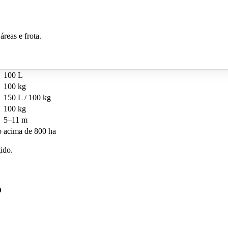
reas e frota.
 depois, o cenário real (cultura, região, área, logística) fecha a escolha
T100
100 L
100 kg
150 L / 100 kg
100 kg
5–11 m
o
acima de 800 ha
gido.
o