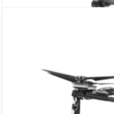
MAIS PROCURADO
Agras T70P completo
Pro prestador de serviço que vive de aplicação
Drone pulverizador 70 L + controle
3x Bateria DB2160
Carregador C12000
Curso de Piloto de Drone Agrícola incluso
Entrega técnica em Ribeirão Preto
Ativação, NF e garantia oficial DJI
R$ 180.000
Preço do kit
Compacto e móvel
Fechar esse kit no WhatsApp
Voltar
DJI Agras T25P
20 L de pulverização, dobrável, opera com equipe enxuta. A porta de 