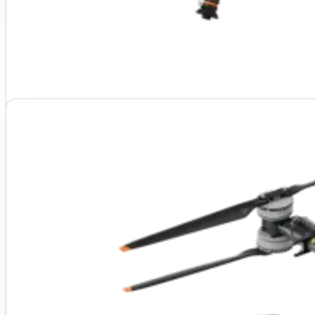
Ficha técnica →
Ver preço do kit
KIT FROTA
Agras T100 completo
Pra operação de escala e cooperativas
Drone + pulverizador 100 L + controle
O cavalo de batalha
3x Bateria DB2160
DJI Agras T70P
Carregador C12000
Curso de Piloto de Drone Agrícola incluso
70 L e 70 kg com pulverização, dispersão e elevação. O centro da op
Entrega técnica em Ribeirão Preto
Ativação, NF e garantia oficial DJI