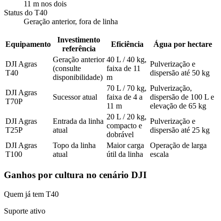
11 m nos dois
Status do T40
Geração anterior, fora de linha
Investimento
Equipamento
Eficiência
Água por hectare
referência
Geração anterior
40 L / 40 kg,
DJI Agras
Pulverização e
(consulte
faixa de 11
T40
dispersão até 50 kg
disponibilidade)
m
70 L / 70 kg,
Pulverização,
DJI Agras
Sucessor atual
faixa de 4 a
dispersão de 100 L e
T70P
11 m
elevação de 65 kg
20 L / 20 kg,
DJI Agras
Entrada da linha
Pulverização e
compacto e
T25P
atual
dispersão até 25 kg
dobrável
DJI Agras
Topo da linha
Maior carga
Operação de larga
T100
atual
útil da linha
escala
Ganhos por cultura no cenário DJI
Quem já tem T40
Suporte ativo