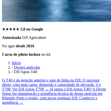
★★★★★
5,0 no Google
Autorizada
DJI Agriculture
No agro
desde 2016
Curso de piloto incluso
no kit
Início
/
Drones agrícolas
/
DJI Agras T40
O T40 é da geração anterior e saiu de linha na DJI. O sucessor
direto, com mais carga, dispersão e capacidade de elevação, é o
T70P.
Ver DJI Agras T70P
→
Já opera o DJI Agras T40? A Drone
Sense faz manutenção e assistência técnica de drone agrícola em
Ribeirão Preto e região, com peças originais DJI.
Conhecer a
assistência
→