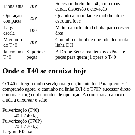
Sucessor direto do T40, com mais
Linha atual
T70P
carga, dispersão e elevação
Operação
Quando a prioridade é mobilidade e
T25P
compacta
estrutura leve
Larga
Maior capacidade da linha para crescer
T100
escala
área
Migrando
Caminho natural de upgrade dentro da
T70P
do T40
linha DJI
Já tem um
Suporte e
A Drone Sense mantém assistência e
T40
peças
peças para quem já opera o T40
Onde o T40 se encaixa hoje
O T40 entregou muito serviço na geração anterior. Para quem está
comprando agora, o caminho na linha DJI é o T70P, sucessor direto
com mais carga útil e modos de operação. A comparação abaixo
ajuda a enxergar o salto.
Pulverização (T40)
40 L / 40 kg
Pulverização (T70P)
70 L / 70 kg
Largura Efetiva