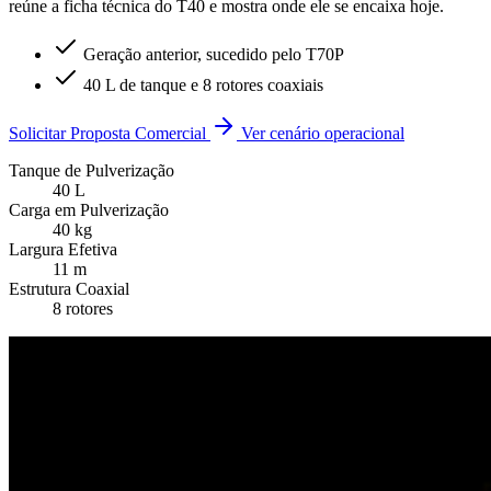
reúne a ficha técnica do T40 e mostra onde ele se encaixa hoje.
Geração anterior, sucedido pelo T70P
40 L de tanque e 8 rotores coaxiais
Solicitar Proposta Comercial
Ver cenário operacional
Tanque de Pulverização
40
L
Carga em Pulverização
40
kg
Largura Efetiva
11
m
Estrutura Coaxial
8
rotores