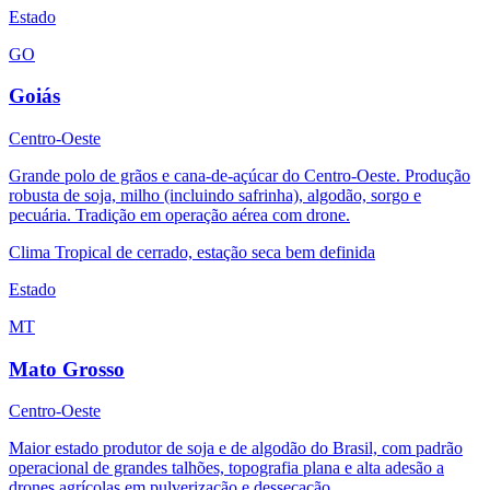
Estado
GO
Goiás
Centro-Oeste
Grande polo de grãos e cana-de-açúcar do Centro-Oeste. Produção
robusta de soja, milho (incluindo safrinha), algodão, sorgo e
pecuária. Tradição em operação aérea com drone.
Clima
Tropical de cerrado, estação seca bem definida
Estado
MT
Mato Grosso
Centro-Oeste
Maior estado produtor de soja e de algodão do Brasil, com padrão
operacional de grandes talhões, topografia plana e alta adesão a
drones agrícolas em pulverização e dessecação.