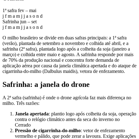
1ª safra
fev – mai
j
f
m
a
m
j
j
a
s
o
n
d
Safrinha
jun – set
j
f
m
a
m
j
j
a
s
o
n
d
O milho brasileiro se divide em duas safras principais: a 1ª safra
(verão), plantada de setembro a novembro e colhida até abril, e a
safrinha (2ª safra), plantada logo após a colheita da soja (janeiro a
março) e colhida entre maio e agosto. A safrinha responde por mais
de 70% da produção nacional e concentra forte demanda de
aplicação aérea por causa da janela climática apertada e do ataque de
cigarrinha-do-milho (Dalbulus maidis), vetora de enfezamento.
Safrinha: a janela do drone
A 2ª safra (safrinha) é onde o drone agrícola faz mais diferença no
milho. Três razões:
Janela apertada
: plantio logo após colheita da soja, operação
contra o relógio climático antes da seca do inverno no
Cerrado
Pressão de cigarrinha-do-milho
: vetor de enfezamento
vermelho e pálido, que pode zerar a lavoura. Exige aplicações