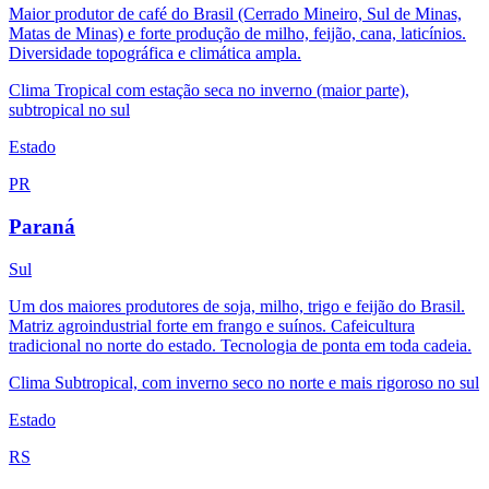
Maior produtor de café do Brasil (Cerrado Mineiro, Sul de Minas,
Matas de Minas) e forte produção de milho, feijão, cana, laticínios.
Diversidade topográfica e climática ampla.
Clima
Tropical com estação seca no inverno (maior parte),
subtropical no sul
Estado
PR
Paraná
Sul
Um dos maiores produtores de soja, milho, trigo e feijão do Brasil.
Matriz agroindustrial forte em frango e suínos. Cafeicultura
tradicional no norte do estado. Tecnologia de ponta em toda cadeia.
Clima
Subtropical, com inverno seco no norte e mais rigoroso no sul
Estado
RS