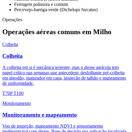
Ferrugem polissora e comum
Percevejo-barriga-verde (Dichelops furcatus)
Operações
Operações aéreas comuns em Milho
Colheita
Colheita
A colheita em si é mecânica terrestre, mas o drone agrícola tem
papel crítico nas semanas que antecedem: desfolhante pré-colheita
em algodão, maturador em cana, inspeção de talhão e mapeamento
de uniformidade.
T70P
T100
Monitoramento
Monitoramento e mapeamento
Voo de inspeção, mapeamento NDVI e sensoriamento
multiespectral com drone. Base de decisão pra aplicação localizada,