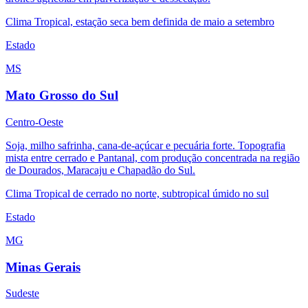
Clima
Tropical, estação seca bem definida de maio a setembro
Estado
MS
Mato Grosso do Sul
Centro-Oeste
Soja, milho safrinha, cana-de-açúcar e pecuária forte. Topografia
mista entre cerrado e Pantanal, com produção concentrada na região
de Dourados, Maracaju e Chapadão do Sul.
Clima
Tropical de cerrado no norte, subtropical úmido no sul
Estado
MG
Minas Gerais
Sudeste