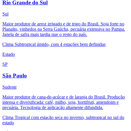
Rio Grande do Sul
Sul
Maior produtor de arroz irrigado e de trigo do Brasil. Soja forte no
Planalto, vinhedos na Serra Gaúcha, pecuária extensiva no Pampa.
Janela de safra mais tardia que o resto do país.
Clima
Subtropical úmido, com 4 estações bem definidas
Estado
SP
São Paulo
Sudeste
Maior produtor de cana-de-açúcar e de laranja do Brasil. Produção
intensa e diversificada: café, milho, soja, hortifruti, amendoim e
pecuária. Tecnologia de aplicação altamente difundida.
Clima
Tropical com estação seca no inverno, subtropical no sul do
estado