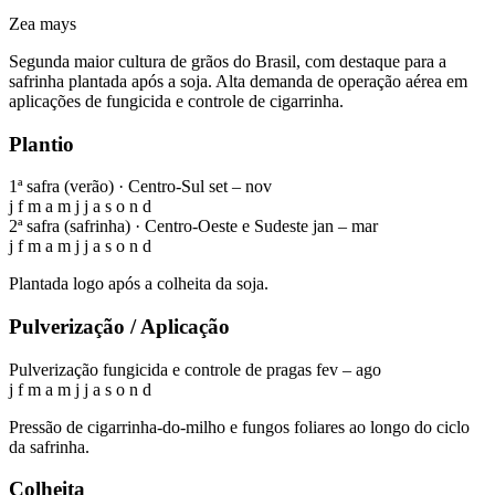
Zea mays
Segunda maior cultura de grãos do Brasil, com destaque para a
safrinha plantada após a soja. Alta demanda de operação aérea em
aplicações de fungicida e controle de cigarrinha.
Plantio
1ª safra (verão) · Centro-Sul
set – nov
j
f
m
a
m
j
j
a
s
o
n
d
2ª safra (safrinha) · Centro-Oeste e Sudeste
jan – mar
j
f
m
a
m
j
j
a
s
o
n
d
Plantada logo após a colheita da soja.
Pulverização / Aplicação
Pulverização fungicida e controle de pragas
fev – ago
j
f
m
a
m
j
j
a
s
o
n
d
Pressão de cigarrinha-do-milho e fungos foliares ao longo do ciclo
da safrinha.
Colheita