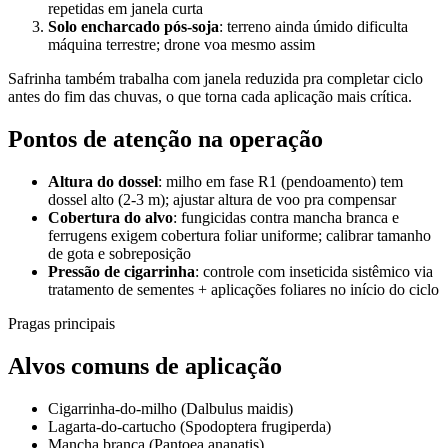
repetidas em janela curta
Solo encharcado pós-soja
: terreno ainda úmido dificulta
máquina terrestre; drone voa mesmo assim
Safrinha também trabalha com janela reduzida pra completar ciclo
antes do fim das chuvas, o que torna cada aplicação mais crítica.
Pontos de atenção na operação
Altura do dossel
: milho em fase R1 (pendoamento) tem
dossel alto (2-3 m); ajustar altura de voo pra compensar
Cobertura do alvo
: fungicidas contra mancha branca e
ferrugens exigem cobertura foliar uniforme; calibrar tamanho
de gota e sobreposição
Pressão de cigarrinha
: controle com inseticida sistêmico via
tratamento de sementes + aplicações foliares no início do ciclo
Pragas principais
Alvos comuns de aplicação
Cigarrinha-do-milho (Dalbulus maidis)
Lagarta-do-cartucho (Spodoptera frugiperda)
Mancha branca (Pantoea ananatis)