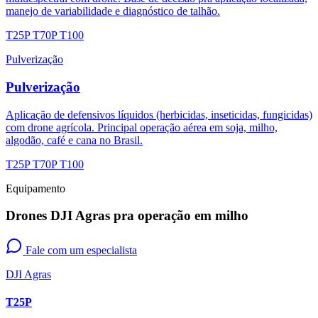
manejo de variabilidade e diagnóstico de talhão.
T25P
T70P
T100
Pulverização
Pulverização
Aplicação de defensivos líquidos (herbicidas, inseticidas, fungicidas)
com drone agrícola. Principal operação aérea em soja, milho,
algodão, café e cana no Brasil.
T25P
T70P
T100
Equipamento
Drones DJI Agras pra operação em milho
Fale com um especialista
DJI Agras
T25P