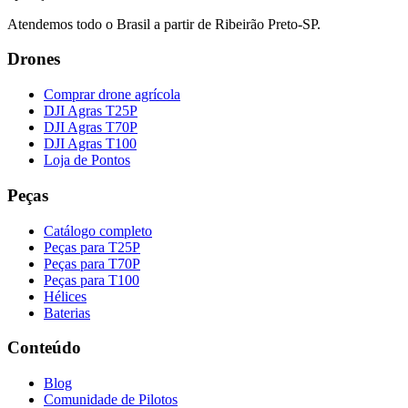
Atendemos todo o Brasil a partir de Ribeirão Preto-SP.
Drones
Comprar drone agrícola
DJI Agras T25P
DJI Agras T70P
DJI Agras T100
Loja de Pontos
Peças
Catálogo completo
Peças para T25P
Peças para T70P
Peças para T100
Hélices
Baterias
Conteúdo
Blog
Comunidade de Pilotos