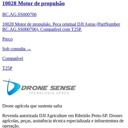
10028 Motor de propulsão
BC.AG.SS000706
10028 Motor de propulsão. Peça original DJI Agras (PartNumber
BC.AG.SS000706). Compatível com T25P.
Preço
Sob consulta →
Compatível
T25P
Drone agrícola que sustenta safra
Revenda autorizada DJI Agriculture em Ribeirão Preto-SP. Drones
agrícolas, peças, assistência técnica especializada e infraestrutura de
operação.