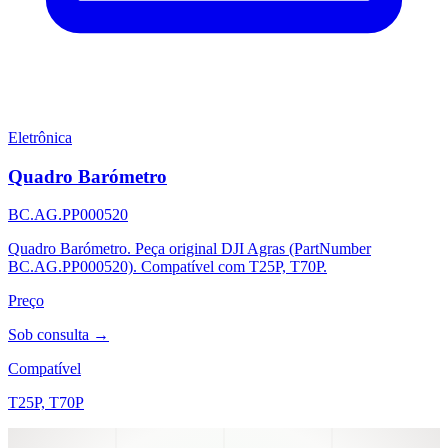
Eletrônica
Quadro Barómetro
BC.AG.PP000520
Quadro Barómetro. Peça original DJI Agras (PartNumber
BC.AG.PP000520). Compatível com T25P, T70P.
Preço
Sob consulta →
Compatível
T25P, T70P