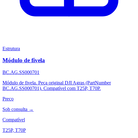
Estrutura
Módulo de fivela
BC.AG.SS000701
Módulo de fivela. Peça original DJI Agras (PartNumber
BC.AG.SS000701). Compatível com T25P, T70P.
Preço
Sob consulta →
Compatível
T25P, T70P