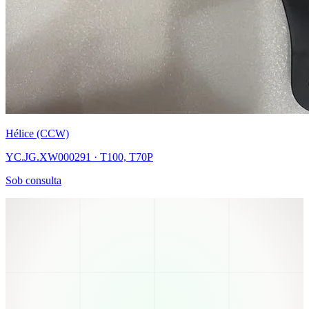
Hélice (CCW)
YC.JG.XW000291 · T100, T70P
Sob consulta