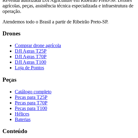
Revenda autorizada DJI Agriculture em Ribeirão Preto-SP. Drones
agrícolas, peças, assistência técnica especializada e infraestrutura de
operação.
Atendemos todo o Brasil a partir de Ribeirão Preto-SP.
Drones
Comprar drone agrícola
DJI Agras T25P
DJI Agras T70P
DJI Agras T100
Loja de Pontos
Peças
Catálogo completo
Peças para T25P
Peças para T70P
Peças para T100
Hélices
Baterias
Conteúdo