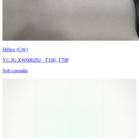
Hélice (CW)
YC.JG.XW000292 · T100, T70P
Sob consulta