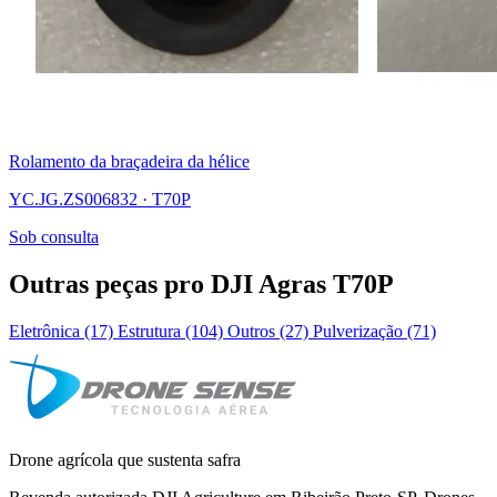
Rolamento da braçadeira da hélice
YC.JG.ZS006832 · T70P
Sob consulta
Outras peças pro DJI Agras T70P
Eletrônica (17)
Estrutura (104)
Outros (27)
Pulverização (71)
Drone agrícola que sustenta safra