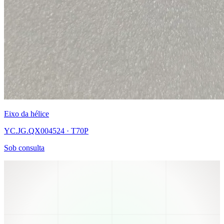
Eixo da hélice
YC.JG.QX004524 · T70P
Sob consulta