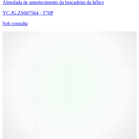
Almofada de amortecimento da braçadeira da hélice
YC.JG.ZS007564 · T70P
Sob consulta