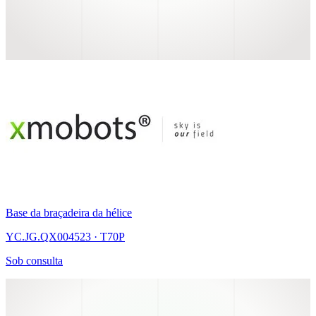
Base da braçadeira da hélice
YC.JG.QX004523 · T70P
Sob consulta