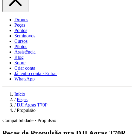
Drones
Peças
Pontos
Seminovos
Cursos
Pilotos
Assistência
Blog
Sobre
Criar conta
Já tenho conta · Entrar
WhatsApp
Início
/
Peças
/
DJI Agras T70P
/
Propulsão
Compatibilidade · Propulsão
Peças de Propulsão pra DJI Agras T70P