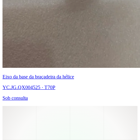
Eixo da base da braçadeira da hélice
YC.JG.QX004525 · T70P
Sob consulta