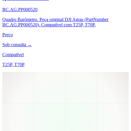
BC.AG.PP000520
Quadro Barómetro. Peça original DJI Agras (PartNumber
BC.AG.PP000520). Compatível com T25P, T70P.
Preço
Sob consulta →
Compatível
T25P, T70P