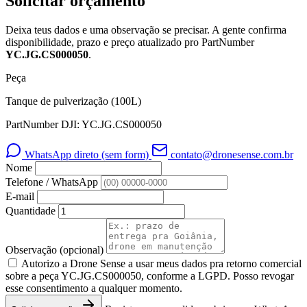
Solicitar orçamento
Deixa teus dados e uma observação se precisar. A gente confirma
disponibilidade, prazo e preço atualizado pro PartNumber
YC.JG.CS000050
.
Peça
Tanque de pulverização (100L)
PartNumber DJI: YC.JG.CS000050
WhatsApp direto (sem form)
contato@dronesense.com.br
Nome
Telefone / WhatsApp
E-mail
Quantidade
Observação
(opcional)
Autorizo a Drone Sense a usar meus dados pra retorno comercial
sobre a peça YC.JG.CS000050, conforme a LGPD. Posso revogar
esse consentimento a qualquer momento.