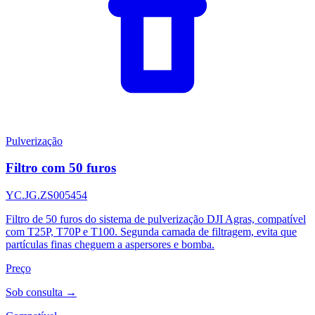
Pulverização
Filtro com 50 furos
YC.JG.ZS005454
Filtro de 50 furos do sistema de pulverização DJI Agras, compatível
com T25P, T70P e T100. Segunda camada de filtragem, evita que
partículas finas cheguem a aspersores e bomba.
Preço
Sob consulta →