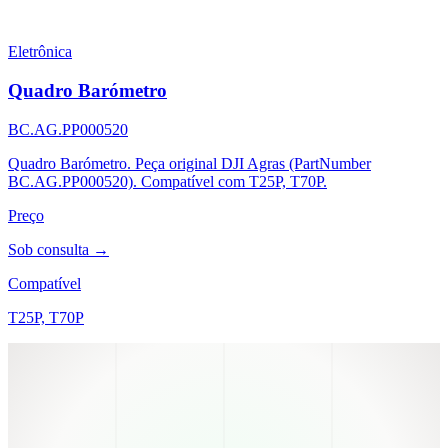
Eletrônica
Quadro Barómetro
BC.AG.PP000520
Quadro Barómetro. Peça original DJI Agras (PartNumber
BC.AG.PP000520). Compatível com T25P, T70P.
Preço
Sob consulta →
Compatível
T25P, T70P