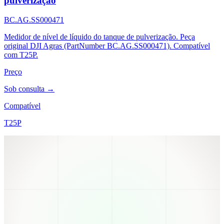
pulverização
BC.AG.SS000471
Medidor de nível de líquido do tanque de pulverização. Peça
original DJI Agras (PartNumber BC.AG.SS000471). Compatível
com T25P.
Preço
Sob consulta →
Compatível
T25P