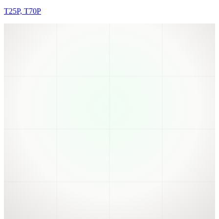
T25P, T70P