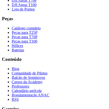
DJI Agras T70P
DJI Agras T100
Loja de Pontos
Peças
Catálogo completo
Peças para T25P
Peças para T70P
Peças para T100
Hélices
Baterias
Conteúdo
Blog
Comunidade de Pilotos
Balcão de Seminovos
Cursos da Academy
Professores
Calendário agrícola
Regulamentação ANAC
RSS
Carreira