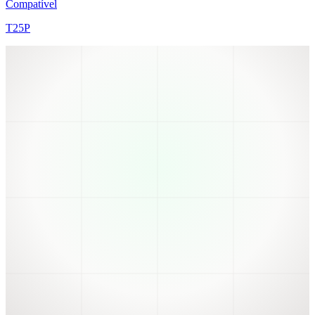
Compatível
T25P