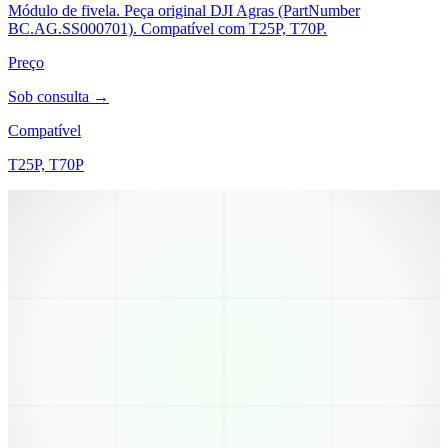
Módulo de fivela. Peça original DJI Agras (PartNumber
BC.AG.SS000701). Compatível com T25P, T70P.
Preço
Sob consulta →
Compatível
T25P, T70P