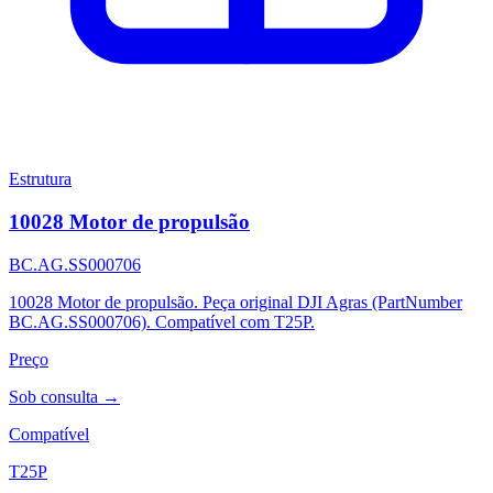
Estrutura
10028 Motor de propulsão
BC.AG.SS000706
10028 Motor de propulsão. Peça original DJI Agras (PartNumber
BC.AG.SS000706). Compatível com T25P.
Preço
Sob consulta →
Compatível
T25P