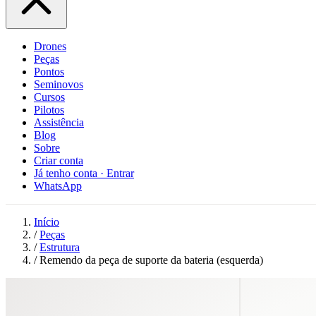
Drones
Peças
Pontos
Seminovos
Cursos
Pilotos
Assistência
Blog
Sobre
Criar conta
Já tenho conta · Entrar
WhatsApp
Início
/
Peças
/
Estrutura
/
Remendo da peça de suporte da bateria (esquerda)