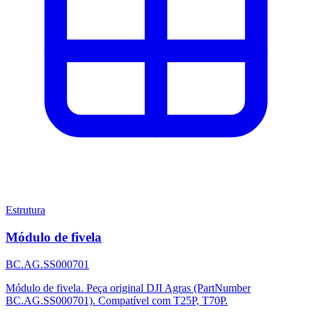
Estrutura
Módulo de fivela
BC.AG.SS000701
Módulo de fivela. Peça original DJI Agras (PartNumber
BC.AG.SS000701). Compatível com T25P, T70P.