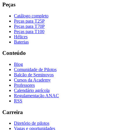
Peças
Catálogo completo
Peças para T25P
Peças para T70P
Peças para T100
Hélices
Baterias
Conteúdo
Blog
Comunidade de Pilotos
Balcão de Seminovos
Cursos da Academy
Professores
Calendário agrícola
Regulamentação ANAC
RSS
Carreira
Diretório de pilotos
Vagas e oportunidades