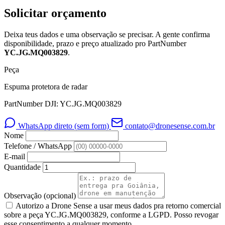
Solicitar orçamento
Deixa teus dados e uma observação se precisar. A gente confirma
disponibilidade, prazo e preço atualizado pro PartNumber
YC.JG.MQ003829
.
Peça
Espuma protetora de radar
PartNumber DJI: YC.JG.MQ003829
WhatsApp direto (sem form)
contato@dronesense.com.br
Nome
Telefone / WhatsApp
E-mail
Quantidade
Observação
(opcional)
Autorizo a Drone Sense a usar meus dados pra retorno comercial
sobre a peça YC.JG.MQ003829, conforme a LGPD. Posso revogar
esse consentimento a qualquer momento.