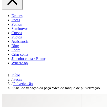
Drones
Peças
Pontos
Seminovos
Cursos
Pilotos
Assistência
Blog
Sobre
Criar conta
Já tenho conta · Entrar
WhatsApp
Início
/
Peças
/
Pulverização
/
Anel de vedação da peça Y-tee do tanque de pulverização