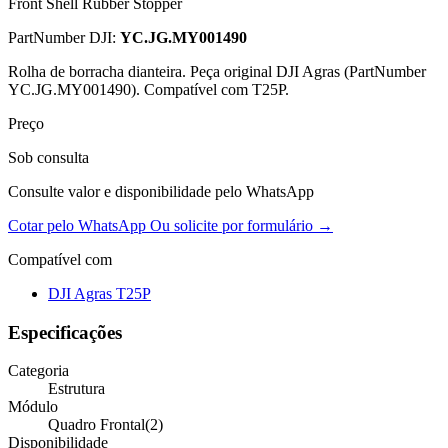
Front Shell Rubber Stopper
PartNumber DJI:
YC.JG.MY001490
Rolha de borracha dianteira. Peça original DJI Agras (PartNumber
YC.JG.MY001490). Compatível com T25P.
Preço
Sob consulta
Consulte valor e disponibilidade pelo WhatsApp
Cotar pelo WhatsApp
Ou solicite por formulário →
Compatível com
DJI Agras T25P
Especificações
Categoria
Estrutura
Módulo
Quadro Frontal(2)
Disponibilidade