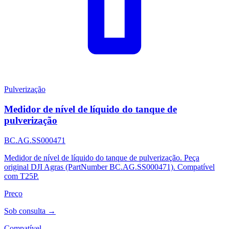
Pulverização
Medidor de nível de líquido do tanque de
pulverização
BC.AG.SS000471
Medidor de nível de líquido do tanque de pulverização. Peça
original DJI Agras (PartNumber BC.AG.SS000471). Compatível
com T25P.
Preço
Sob consulta →
Compatível