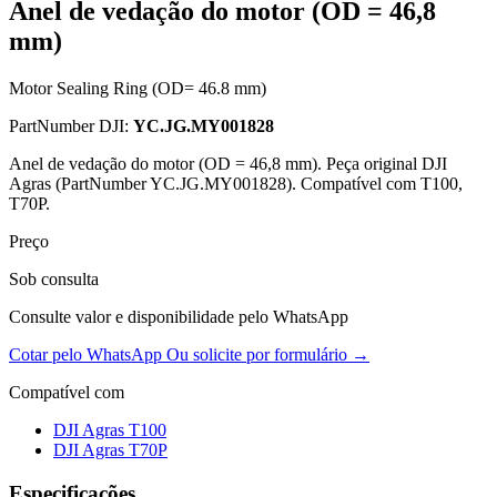
Anel de vedação do motor (OD = 46,8
mm)
Motor Sealing Ring (OD= 46.8 mm)
PartNumber DJI:
YC.JG.MY001828
Anel de vedação do motor (OD = 46,8 mm). Peça original DJI
Agras (PartNumber YC.JG.MY001828). Compatível com T100,
T70P.
Preço
Sob consulta
Consulte valor e disponibilidade pelo WhatsApp
Cotar pelo WhatsApp
Ou solicite por formulário →
Compatível com
DJI Agras T100
DJI Agras T70P
Especificações