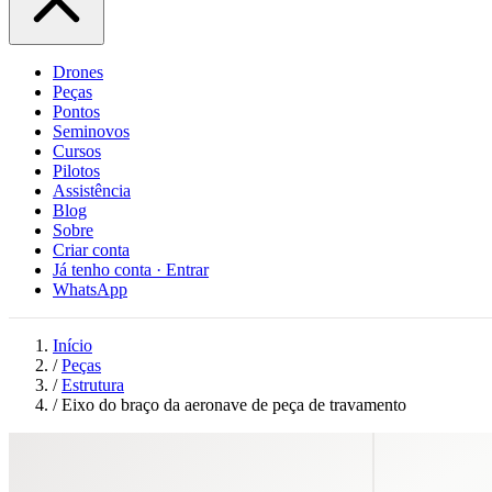
Drones
Peças
Pontos
Seminovos
Cursos
Pilotos
Assistência
Blog
Sobre
Criar conta
Já tenho conta · Entrar
WhatsApp
Início
/
Peças
/
Estrutura
/
Eixo do braço da aeronave de peça de travamento