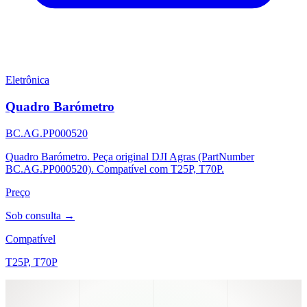
Eletrônica
Quadro Barómetro
BC.AG.PP000520
Quadro Barómetro. Peça original DJI Agras (PartNumber
BC.AG.PP000520). Compatível com T25P, T70P.
Preço
Sob consulta →
Compatível
T25P, T70P