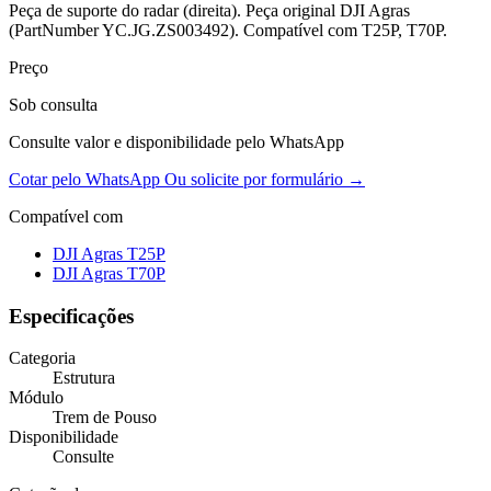
Peça de suporte do radar (direita). Peça original DJI Agras
(PartNumber YC.JG.ZS003492). Compatível com T25P, T70P.
Preço
Sob consulta
Consulte valor e disponibilidade pelo WhatsApp
Cotar pelo WhatsApp
Ou solicite por formulário →
Compatível com
DJI Agras T25P
DJI Agras T70P
Especificações
Categoria
Estrutura
Módulo
Trem de Pouso
Disponibilidade
Consulte