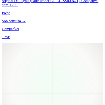
original DJI Agras (PartNumber BC.AG.SS000471). Compatível
com T25P.
Preço
Sob consulta →
Compatível
T25P