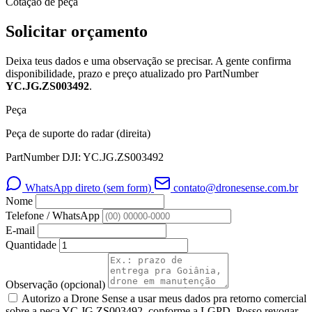
Cotação de peça
Solicitar orçamento
Deixa teus dados e uma observação se precisar. A gente confirma
disponibilidade, prazo e preço atualizado pro PartNumber
YC.JG.ZS003492
.
Peça
Peça de suporte do radar (direita)
PartNumber DJI: YC.JG.ZS003492
WhatsApp direto (sem form)
contato@dronesense.com.br
Nome
Telefone / WhatsApp
E-mail
Quantidade
Observação
(opcional)
Autorizo a Drone Sense a usar meus dados pra retorno comercial
sobre a peça YC.JG.ZS003492, conforme a LGPD. Posso revogar