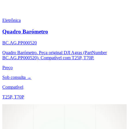
Eletrônica
Quadro Barómetro
BC.AG.PP000520
Quadro Barómetro. Peça original DJI Agras (PartNumber
BC.AG.PP000520). Compatível com T25P, T70P.
Preço
Sob consulta →
Compatível
T25P, T70P