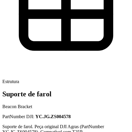
Estrutura
Suporte de farol
Beacon Bracket
PartNumber DJI:
YC.JG.ZS004578
Suporte de farol. Peça original DJI Agras (PartNumber
YC.JG.ZS004578). Compatível com T25P.