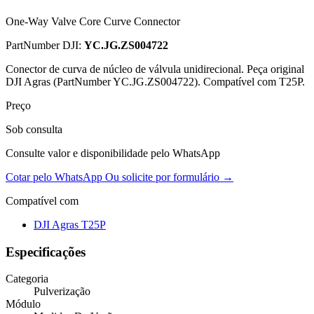
One-Way Valve Core Curve Connector
PartNumber DJI:
YC.JG.ZS004722
Conector de curva de núcleo de válvula unidirecional. Peça original
DJI Agras (PartNumber YC.JG.ZS004722). Compatível com T25P.
Preço
Sob consulta
Consulte valor e disponibilidade pelo WhatsApp
Cotar pelo WhatsApp
Ou solicite por formulário →
Compatível com
DJI Agras T25P
Especificações
Categoria
Pulverização
Módulo