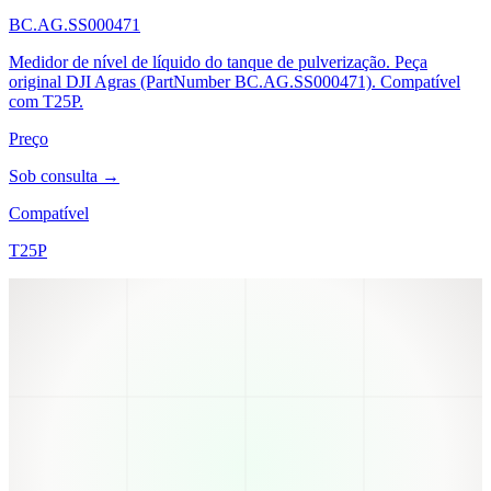
BC.AG.SS000471
Medidor de nível de líquido do tanque de pulverização. Peça
original DJI Agras (PartNumber BC.AG.SS000471). Compatível
com T25P.
Preço
Sob consulta →
Compatível
T25P