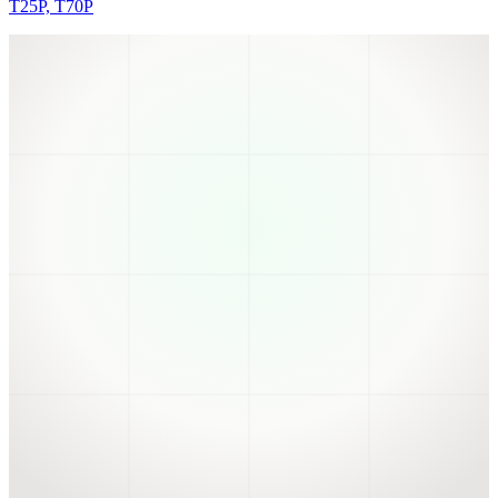
T25P, T70P