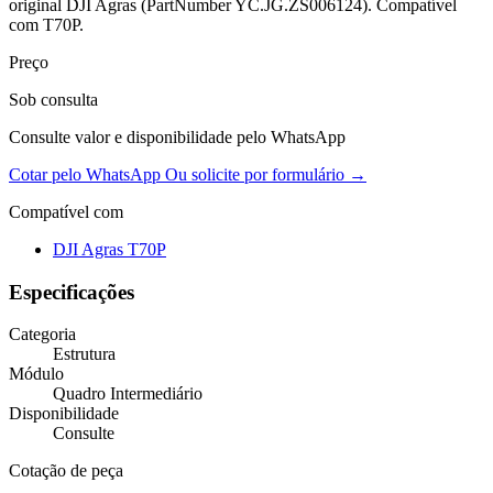
original DJI Agras (PartNumber YC.JG.ZS006124). Compatível
com T70P.
Preço
Sob consulta
Consulte valor e disponibilidade pelo WhatsApp
Cotar pelo WhatsApp
Ou solicite por formulário →
Compatível com
DJI Agras T70P
Especificações
Categoria
Estrutura
Módulo
Quadro Intermediário
Disponibilidade
Consulte
Cotação de peça