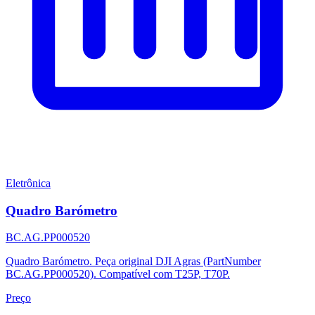
Eletrônica
Quadro Barómetro
BC.AG.PP000520
Quadro Barómetro. Peça original DJI Agras (PartNumber
BC.AG.PP000520). Compatível com T25P, T70P.
Preço