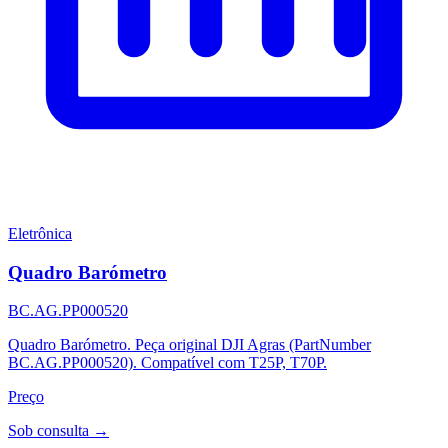
Eletrônica
Quadro Barómetro
BC.AG.PP000520
Quadro Barómetro. Peça original DJI Agras (PartNumber
BC.AG.PP000520). Compatível com T25P, T70P.
Preço
Sob consulta →