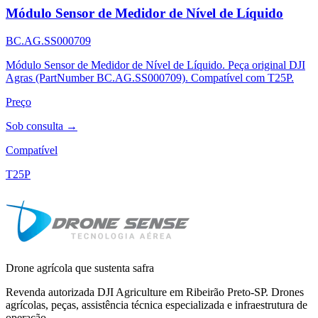
Módulo Sensor de Medidor de Nível de Líquido
BC.AG.SS000709
Módulo Sensor de Medidor de Nível de Líquido. Peça original DJI
Agras (PartNumber BC.AG.SS000709). Compatível com T25P.
Preço
Sob consulta →
Compatível
T25P
Drone agrícola que sustenta safra
Revenda autorizada DJI Agriculture em Ribeirão Preto-SP. Drones
agrícolas, peças, assistência técnica especializada e infraestrutura de
operação.