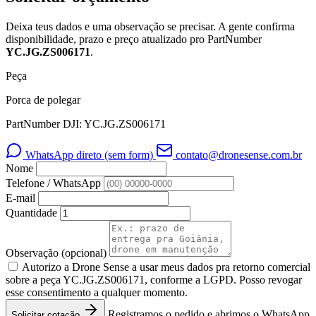
Deixa teus dados e uma observação se precisar. A gente confirma
disponibilidade, prazo e preço atualizado pro PartNumber
YC.JG.ZS006171
.
Peça
Porca de polegar
PartNumber DJI: YC.JG.ZS006171
WhatsApp direto (sem form)
contato@dronesense.com.br
Nome
Telefone / WhatsApp
E-mail
Quantidade
Observação
(opcional)
Autorizo a Drone Sense a usar meus dados pra retorno comercial
sobre a peça YC.JG.ZS006171, conforme a LGPD. Posso revogar
esse consentimento a qualquer momento.
Registramos o pedido e abrimos o WhatsApp
Solicitar cotação