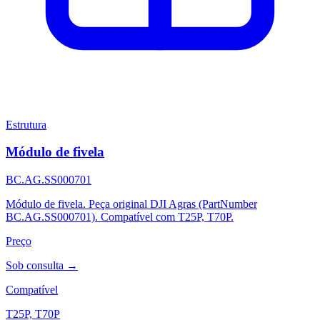
Estrutura
Módulo de fivela
BC.AG.SS000701
Módulo de fivela. Peça original DJI Agras (PartNumber
BC.AG.SS000701). Compatível com T25P, T70P.
Preço
Sob consulta →
Compatível
T25P, T70P