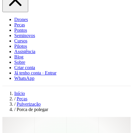
Drones
Peças
Pontos
Seminovos
Cursos
Pilotos
Assistência
Blog
Sobre
Criar conta
Já tenho conta · Entrar
WhatsApp
Início
/
Peças
/
Pulverização
/
Porca de polegar