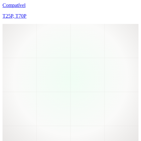
Compatível
T25P, T70P