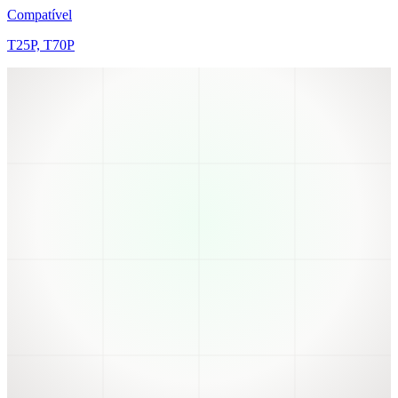
Compatível
T25P, T70P