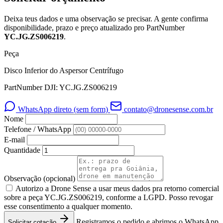
Deixa teus dados e uma observação se precisar. A gente confirma
disponibilidade, prazo e preço atualizado pro PartNumber
YC.JG.ZS006219
.
Peça
Disco Inferior do Aspersor Centrífugo
PartNumber DJI: YC.JG.ZS006219
WhatsApp direto (sem form)
contato@dronesense.com.br
Nome
Telefone / WhatsApp
E-mail
Quantidade
Observação
(opcional)
Autorizo a Drone Sense a usar meus dados pra retorno comercial
sobre a peça YC.JG.ZS006219, conforme a LGPD. Posso revogar
esse consentimento a qualquer momento.
Registramos o pedido e abrimos o WhatsApp
Solicitar cotação