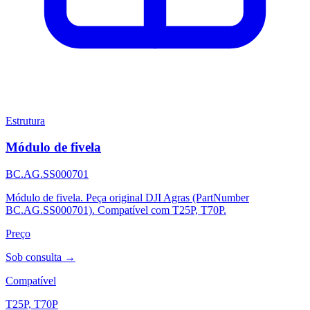
Estrutura
Módulo de fivela
BC.AG.SS000701
Módulo de fivela. Peça original DJI Agras (PartNumber
BC.AG.SS000701). Compatível com T25P, T70P.
Preço
Sob consulta →
Compatível
T25P, T70P