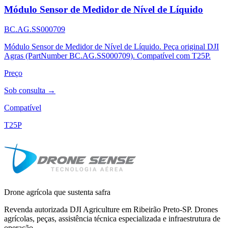
Módulo Sensor de Medidor de Nível de Líquido
BC.AG.SS000709
Módulo Sensor de Medidor de Nível de Líquido. Peça original DJI
Agras (PartNumber BC.AG.SS000709). Compatível com T25P.
Preço
Sob consulta →
Compatível
T25P
Drone agrícola que sustenta safra
Revenda autorizada DJI Agriculture em Ribeirão Preto-SP. Drones
agrícolas, peças, assistência técnica especializada e infraestrutura de
operação.