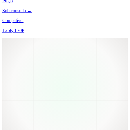
Preço
Sob consulta →
Compatível
T25P, T70P