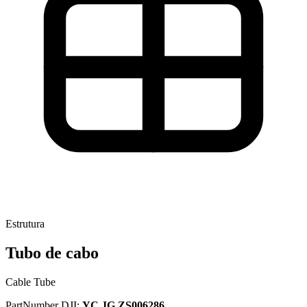
Estrutura
Tubo de cabo
Cable Tube
PartNumber DJI:
YC.JG.ZS006286