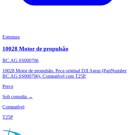
Estrutura
10028 Motor de propulsão
BC.AG.SS000706
10028 Motor de propulsão. Peça original DJI Agras (PartNumber
BC.AG.SS000706). Compatível com T25P.
Preço
Sob consulta →
Compatível
T25P