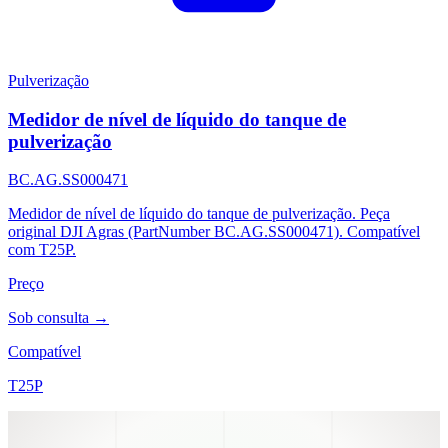
Pulverização
Medidor de nível de líquido do tanque de
pulverização
BC.AG.SS000471
Medidor de nível de líquido do tanque de pulverização. Peça
original DJI Agras (PartNumber BC.AG.SS000471). Compatível
com T25P.
Preço
Sob consulta →
Compatível
T25P