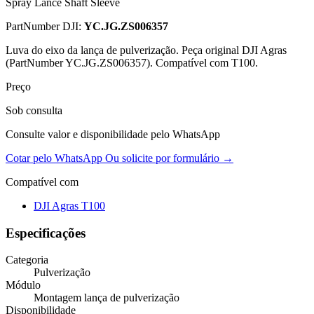
Spray Lance Shaft Sleeve
PartNumber DJI:
YC.JG.ZS006357
Luva do eixo da lança de pulverização. Peça original DJI Agras
(PartNumber YC.JG.ZS006357). Compatível com T100.
Preço
Sob consulta
Consulte valor e disponibilidade pelo WhatsApp
Cotar pelo WhatsApp
Ou solicite por formulário →
Compatível com
DJI Agras T100
Especificações
Categoria
Pulverização
Módulo
Montagem lança de pulverização
Disponibilidade