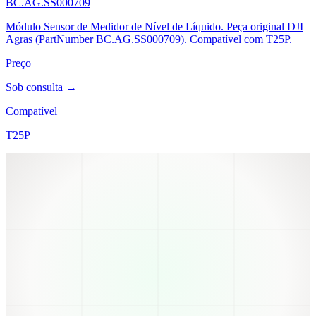
BC.AG.SS000709
Módulo Sensor de Medidor de Nível de Líquido. Peça original DJI
Agras (PartNumber BC.AG.SS000709). Compatível com T25P.
Preço
Sob consulta →
Compatível
T25P