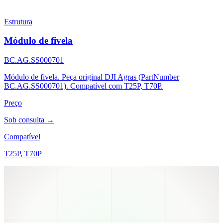
Estrutura
Módulo de fivela
BC.AG.SS000701
Módulo de fivela. Peça original DJI Agras (PartNumber
BC.AG.SS000701). Compatível com T25P, T70P.
Preço
Sob consulta →
Compatível
T25P, T70P