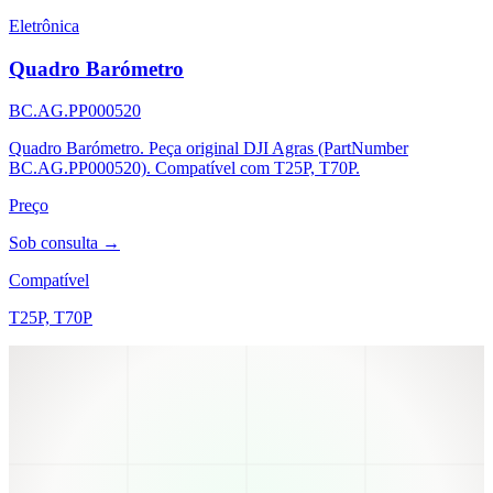
Eletrônica
Quadro Barómetro
BC.AG.PP000520
Quadro Barómetro. Peça original DJI Agras (PartNumber
BC.AG.PP000520). Compatível com T25P, T70P.
Preço
Sob consulta →
Compatível
T25P, T70P