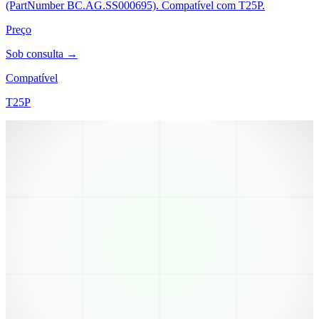
(PartNumber BC.AG.SS000695). Compatível com T25P.
Preço
Sob consulta →
Compatível
T25P