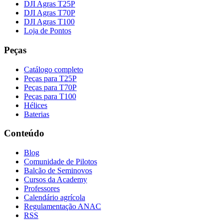
DJI Agras T25P
DJI Agras T70P
DJI Agras T100
Loja de Pontos
Peças
Catálogo completo
Peças para T25P
Peças para T70P
Peças para T100
Hélices
Baterias
Conteúdo
Blog
Comunidade de Pilotos
Balcão de Seminovos
Cursos da Academy
Professores
Calendário agrícola
Regulamentação ANAC
RSS