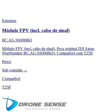
Estrutura
Módulo FPV (incl. cabo de sinal)
BC.AG.SS000863
Módulo FPV (incl. cabo de sinal). Peça original DJI Agras
(PartNumber BC.AG.SS000863). Compatível com T25P.
Preço
Sob consulta →
Compatível
T25P