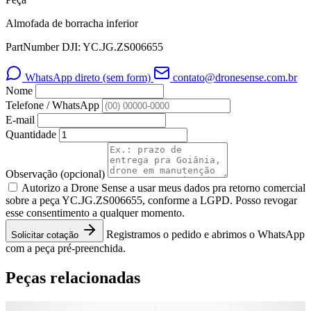
Almofada de borracha inferior
PartNumber DJI: YC.JG.ZS006655
WhatsApp direto (sem form)
contato@dronesense.com.br
Nome
Telefone / WhatsApp
E-mail
Quantidade
Observação
(opcional)
Autorizo a Drone Sense a usar meus dados pra retorno comercial
sobre a peça YC.JG.ZS006655, conforme a LGPD. Posso revogar
esse consentimento a qualquer momento.
Registramos o pedido e abrimos o WhatsApp
Solicitar cotação
com a peça pré-preenchida.
Peças relacionadas