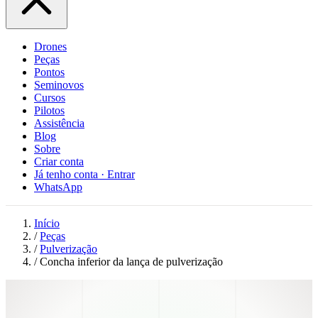
Drones
Peças
Pontos
Seminovos
Cursos
Pilotos
Assistência
Blog
Sobre
Criar conta
Já tenho conta · Entrar
WhatsApp
Início
/
Peças
/
Pulverização
/
Concha inferior da lança de pulverização