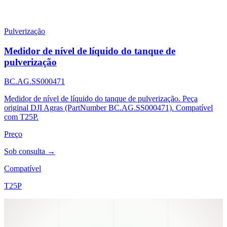
Pulverização
Medidor de nível de líquido do tanque de
pulverização
BC.AG.SS000471
Medidor de nível de líquido do tanque de pulverização. Peça
original DJI Agras (PartNumber BC.AG.SS000471). Compatível
com T25P.
Preço
Sob consulta →
Compatível
T25P