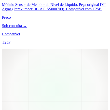
Módulo Sensor de Medidor de Nível de Líquido. Peça original DJI
Agras (PartNumber BC.AG.SS000709). Compatível com T25P.
Preço
Sob consulta →
Compatível
T25P