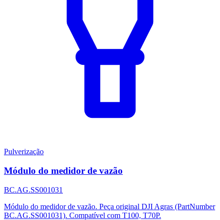
Pulverização
Módulo do medidor de vazão
BC.AG.SS001031
Módulo do medidor de vazão. Peça original DJI Agras (PartNumber
BC.AG.SS001031). Compatível com T100, T70P.