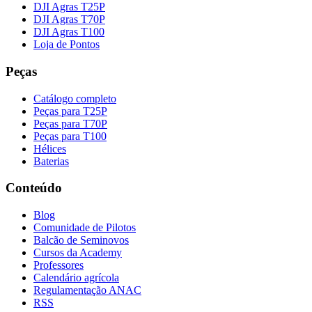
DJI Agras T25P
DJI Agras T70P
DJI Agras T100
Loja de Pontos
Peças
Catálogo completo
Peças para T25P
Peças para T70P
Peças para T100
Hélices
Baterias
Conteúdo
Blog
Comunidade de Pilotos
Balcão de Seminovos
Cursos da Academy
Professores
Calendário agrícola
Regulamentação ANAC
RSS