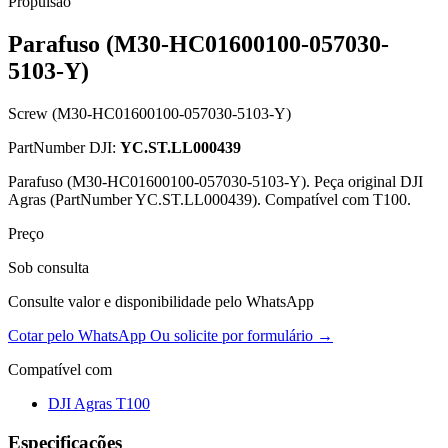
Propulsão
Parafuso (M30-HC01600100-057030-
5103-Y)
Screw (M30-HC01600100-057030-5103-Y)
PartNumber DJI:
YC.ST.LL000439
Parafuso (M30-HC01600100-057030-5103-Y). Peça original DJI
Agras (PartNumber YC.ST.LL000439). Compatível com T100.
Preço
Sob consulta
Consulte valor e disponibilidade pelo WhatsApp
Cotar pelo WhatsApp
Ou solicite por formulário →
Compatível com
DJI Agras T100
Especificações