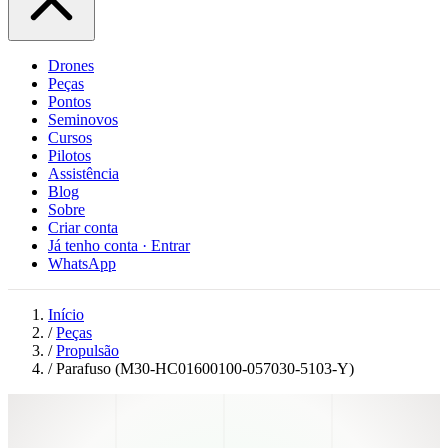
Drones
Peças
Pontos
Seminovos
Cursos
Pilotos
Assistência
Blog
Sobre
Criar conta
Já tenho conta · Entrar
WhatsApp
Início
/
Peças
/
Propulsão
/
Parafuso (M30-HC01600100-057030-5103-Y)