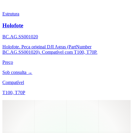
Estrutura
Holofote
BC.AG.SS001020
Holofote. Peça original DJI Agras (PartNumber
BC.AG.SS001020). Compatível com T100, T70P.
Preço
Sob consulta →
Compatível
T100, T70P