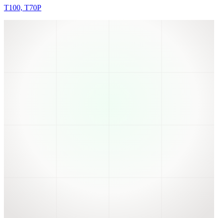
T100, T70P