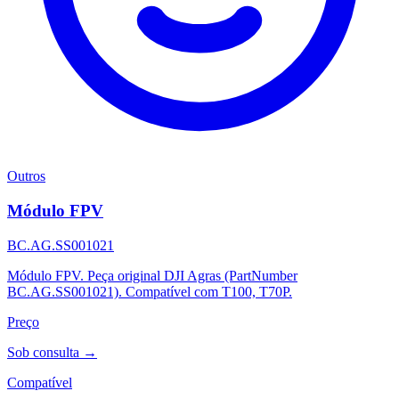
Outros
Módulo FPV
BC.AG.SS001021
Módulo FPV. Peça original DJI Agras (PartNumber
BC.AG.SS001021). Compatível com T100, T70P.
Preço
Sob consulta →
Compatível