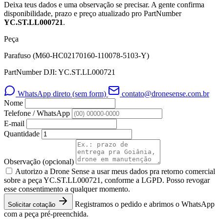
Deixa teus dados e uma observação se precisar. A gente confirma
disponibilidade, prazo e preço atualizado pro PartNumber
YC.ST.LL000721
.
Peça
Parafuso (M60-HC02170160-110078-5103-Y)
PartNumber DJI: YC.ST.LL000721
WhatsApp direto (sem form)
contato@dronesense.com.br
Nome
Telefone / WhatsApp
E-mail
Quantidade
Observação
(opcional)
Autorizo a Drone Sense a usar meus dados pra retorno comercial
sobre a peça YC.ST.LL000721, conforme a LGPD. Posso revogar
esse consentimento a qualquer momento.
Registramos o pedido e abrimos o WhatsApp
Solicitar cotação
com a peça pré-preenchida.