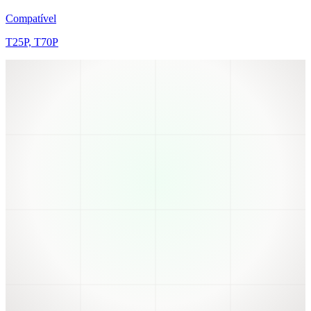
Compatível
T25P, T70P