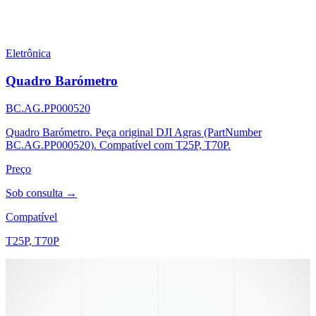
Eletrônica
Quadro Barómetro
BC.AG.PP000520
Quadro Barómetro. Peça original DJI Agras (PartNumber
BC.AG.PP000520). Compatível com T25P, T70P.
Preço
Sob consulta →
Compatível
T25P, T70P