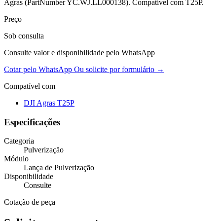
Agras (PartNumber YC.WJ.LL000138). Compatível com T25P.
Preço
Sob consulta
Consulte valor e disponibilidade pelo WhatsApp
Cotar pelo WhatsApp
Ou solicite por formulário →
Compatível com
DJI Agras T25P
Especificações
Categoria
Pulverização
Módulo
Lança de Pulverização
Disponibilidade
Consulte
Cotação de peça