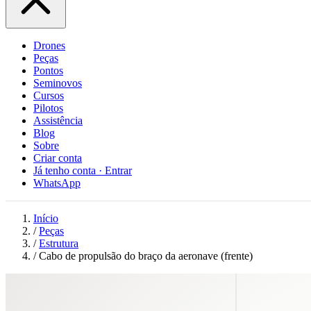
Drones
Peças
Pontos
Seminovos
Cursos
Pilotos
Assistência
Blog
Sobre
Criar conta
Já tenho conta · Entrar
WhatsApp
Início
/
Peças
/
Estrutura
/
Cabo de propulsão do braço da aeronave (frente)