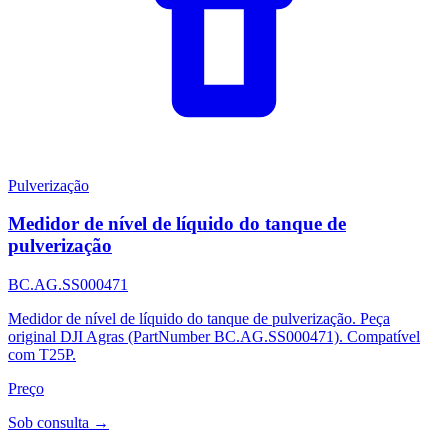
Pulverização
Medidor de nível de líquido do tanque de
pulverização
BC.AG.SS000471
Medidor de nível de líquido do tanque de pulverização. Peça
original DJI Agras (PartNumber BC.AG.SS000471). Compatível
com T25P.
Preço
Sob consulta →