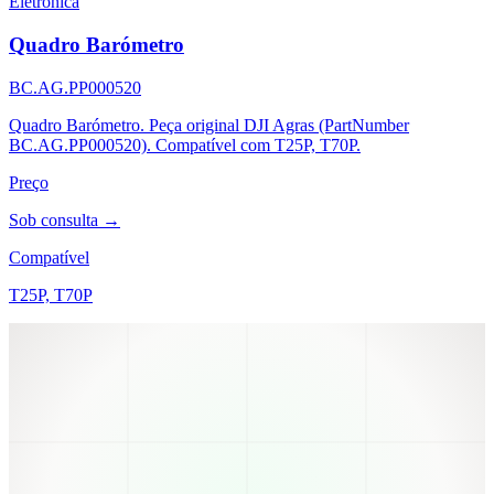
Eletrônica
Quadro Barómetro
BC.AG.PP000520
Quadro Barómetro. Peça original DJI Agras (PartNumber
BC.AG.PP000520). Compatível com T25P, T70P.
Preço
Sob consulta →
Compatível
T25P, T70P