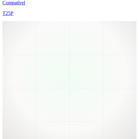
Compatível
T25P