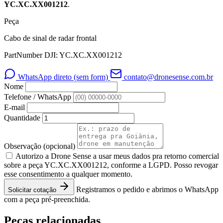
YC.XC.XX001212
.
Peça
Cabo de sinal de radar frontal
PartNumber DJI: YC.XC.XX001212
WhatsApp direto (sem form)
contato@dronesense.com.br
Nome
Telefone / WhatsApp
E-mail
Quantidade
Observação
(opcional)
Autorizo a Drone Sense a usar meus dados pra retorno comercial
sobre a peça YC.XC.XX001212, conforme a LGPD. Posso revogar
esse consentimento a qualquer momento.
Registramos o pedido e abrimos o WhatsApp
Solicitar cotação
com a peça pré-preenchida.
Peças relacionadas