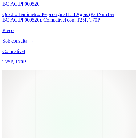
BC.AG.PP000520
Quadro Barómetro. Peça original DJI Agras (PartNumber
BC.AG.PP000520). Compatível com T25P, T70P.
Preço
Sob consulta →
Compatível
T25P, T70P