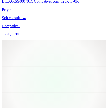
BC.AG.SS000701). Compatível com T25P, T70P.
Preço
Sob consulta →
Compatível
T25P, T70P