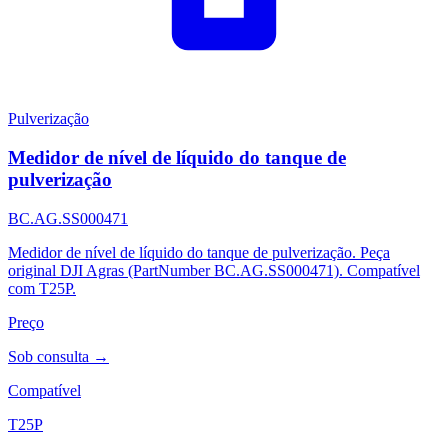
Pulverização
Medidor de nível de líquido do tanque de
pulverização
BC.AG.SS000471
Medidor de nível de líquido do tanque de pulverização. Peça
original DJI Agras (PartNumber BC.AG.SS000471). Compatível
com T25P.
Preço
Sob consulta →
Compatível
T25P