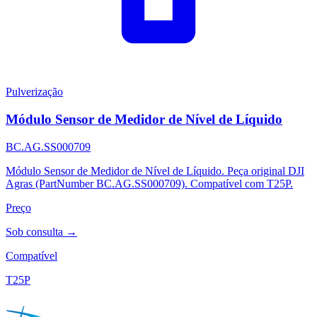
Pulverização
Módulo Sensor de Medidor de Nível de Líquido
BC.AG.SS000709
Módulo Sensor de Medidor de Nível de Líquido. Peça original DJI
Agras (PartNumber BC.AG.SS000709). Compatível com T25P.
Preço
Sob consulta →
Compatível
T25P