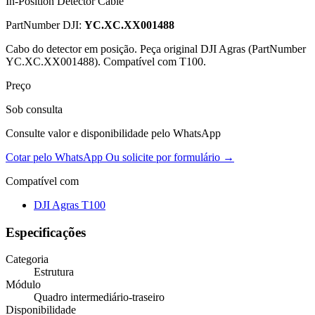
In-Position Detector Cable
PartNumber DJI:
YC.XC.XX001488
Cabo do detector em posição. Peça original DJI Agras (PartNumber
YC.XC.XX001488). Compatível com T100.
Preço
Sob consulta
Consulte valor e disponibilidade pelo WhatsApp
Cotar pelo WhatsApp
Ou solicite por formulário →
Compatível com
DJI Agras T100
Especificações
Categoria
Estrutura
Módulo
Quadro intermediário-traseiro
Disponibilidade