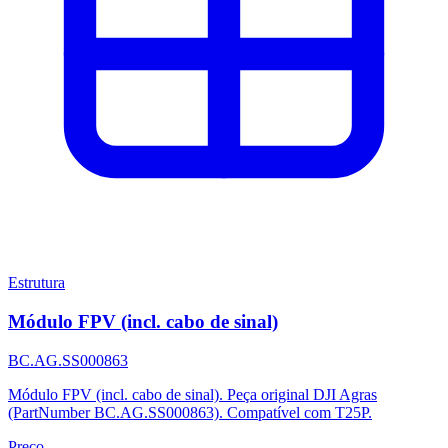
Estrutura
Módulo FPV (incl. cabo de sinal)
BC.AG.SS000863
Módulo FPV (incl. cabo de sinal). Peça original DJI Agras
(PartNumber BC.AG.SS000863). Compatível com T25P.
Preço