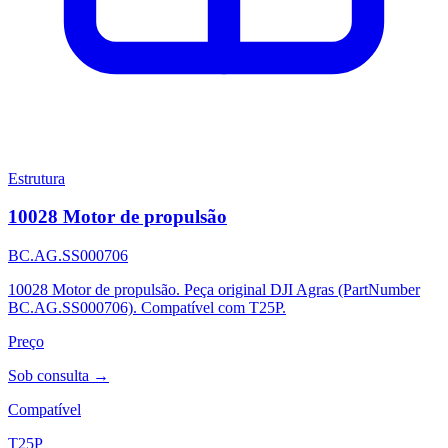
Estrutura
10028 Motor de propulsão
BC.AG.SS000706
10028 Motor de propulsão. Peça original DJI Agras (PartNumber
BC.AG.SS000706). Compatível com T25P.
Preço
Sob consulta →
Compatível
T25P