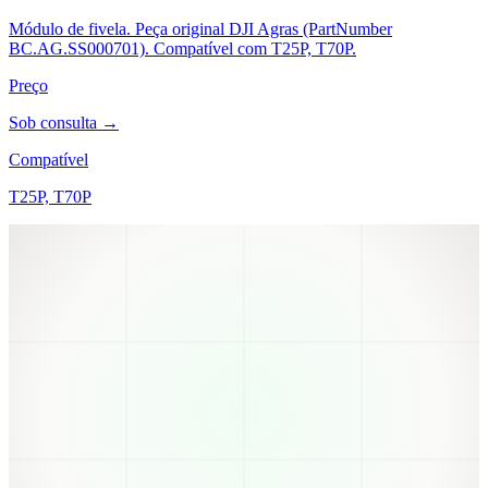
Módulo de fivela. Peça original DJI Agras (PartNumber
BC.AG.SS000701). Compatível com T25P, T70P.
Preço
Sob consulta →
Compatível
T25P, T70P