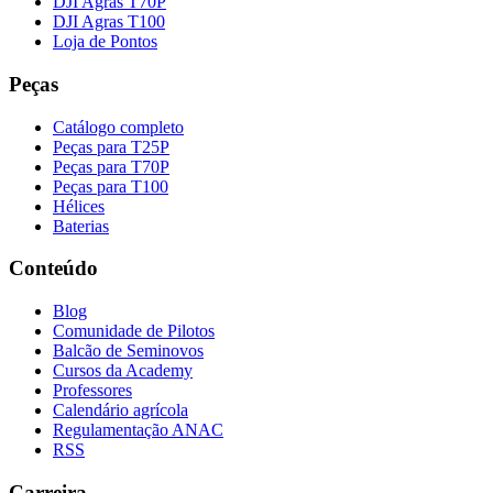
DJI Agras T70P
DJI Agras T100
Loja de Pontos
Peças
Catálogo completo
Peças para T25P
Peças para T70P
Peças para T100
Hélices
Baterias
Conteúdo
Blog
Comunidade de Pilotos
Balcão de Seminovos
Cursos da Academy
Professores
Calendário agrícola
Regulamentação ANAC
RSS
Carreira