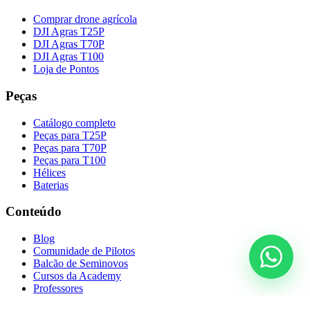
Comprar drone agrícola
DJI Agras T25P
DJI Agras T70P
DJI Agras T100
Loja de Pontos
Peças
Catálogo completo
Peças para T25P
Peças para T70P
Peças para T100
Hélices
Baterias
Conteúdo
Blog
Comunidade de Pilotos
Balcão de Seminovos
Cursos da Academy
Professores
Calendário agrícola