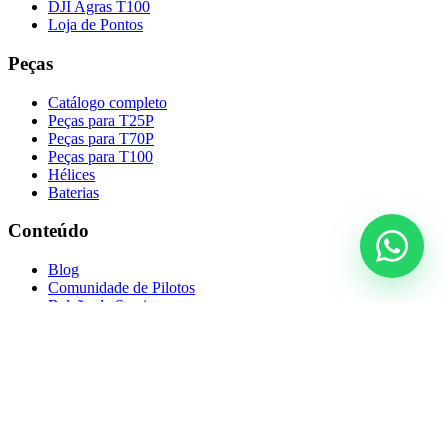
DJI Agras T100
Loja de Pontos
Peças
Catálogo completo
Peças para T25P
Peças para T70P
Peças para T100
Hélices
Baterias
Conteúdo
Blog
Comunidade de Pilotos
Balcão de Seminovos
Cursos da Academy
Professores
Calendário agrícola
Regulamentação ANAC
RSS
Carreira