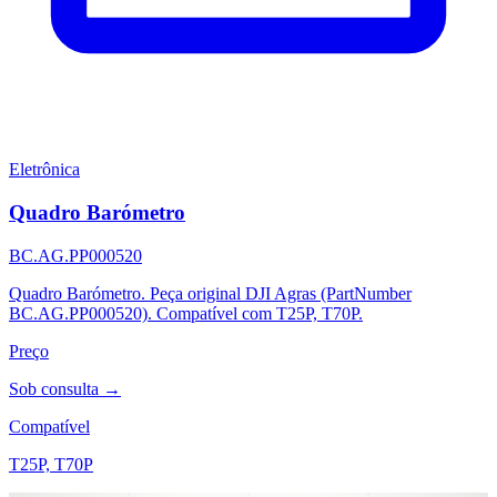
Eletrônica
Quadro Barómetro
BC.AG.PP000520
Quadro Barómetro. Peça original DJI Agras (PartNumber
BC.AG.PP000520). Compatível com T25P, T70P.
Preço
Sob consulta →
Compatível
T25P, T70P