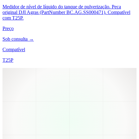
Medidor de nível de líquido do tanque de pulverização. Peça
original DJI Agras (PartNumber BC.AG.SS000471). Compatível
com T25P.
Preço
Sob consulta →
Compatível
T25P