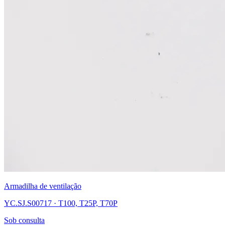
Armadilha de ventilação
YC.SJ.S00717 · T100, T25P, T70P
Sob consulta