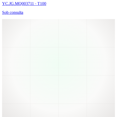
YC.JG.MQ003711 · T100
Sob consulta