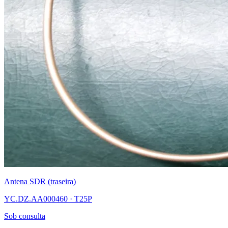
Antena SDR (traseira)
YC.DZ.AA000460 · T25P
Sob consulta