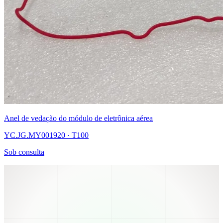
Anel de vedação do módulo de eletrônica aérea
YC.JG.MY001920 · T100
Sob consulta