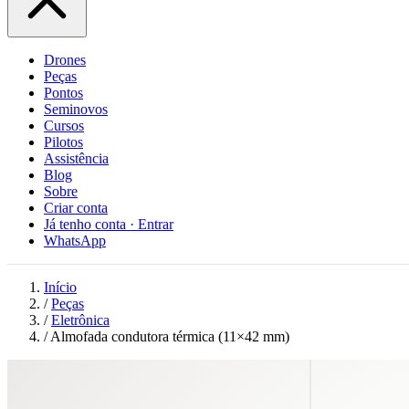
Drones
Peças
Pontos
Seminovos
Cursos
Pilotos
Assistência
Blog
Sobre
Criar conta
Já tenho conta · Entrar
WhatsApp
Início
/
Peças
/
Eletrônica
/
Almofada condutora térmica (11×42 mm)