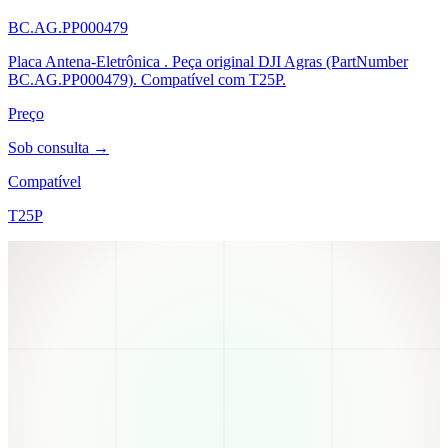
BC.AG.PP000479
Placa Antena-Eletrônica . Peça original DJI Agras (PartNumber
BC.AG.PP000479). Compatível com T25P.
Preço
Sob consulta →
Compatível
T25P