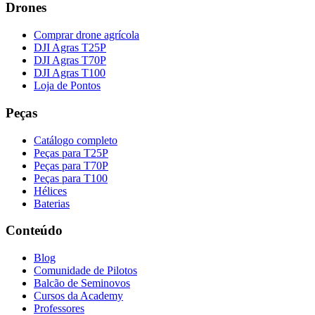
Drones
Comprar drone agrícola
DJI Agras T25P
DJI Agras T70P
DJI Agras T100
Loja de Pontos
Peças
Catálogo completo
Peças para T25P
Peças para T70P
Peças para T100
Hélices
Baterias
Conteúdo
Blog
Comunidade de Pilotos
Balcão de Seminovos
Cursos da Academy
Professores