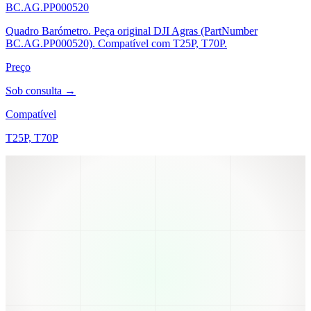
BC.AG.PP000520
Quadro Barómetro. Peça original DJI Agras (PartNumber
BC.AG.PP000520). Compatível com T25P, T70P.
Preço
Sob consulta →
Compatível
T25P, T70P