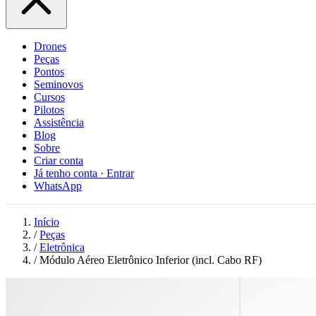
Drones
Peças
Pontos
Seminovos
Cursos
Pilotos
Assistência
Blog
Sobre
Criar conta
Já tenho conta · Entrar
WhatsApp
Início
/
Peças
/
Eletrônica
/
Módulo Aéreo Eletrônico Inferior (incl. Cabo RF)