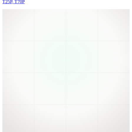
T25P, T70P