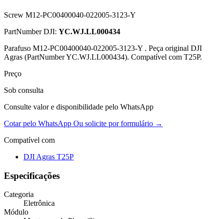
Screw M12-PC00400040-022005-3123-Y
PartNumber DJI:
YC.WJ.LL000434
Parafuso M12-PC00400040-022005-3123-Y . Peça original DJI
Agras (PartNumber YC.WJ.LL000434). Compatível com T25P.
Preço
Sob consulta
Consulte valor e disponibilidade pelo WhatsApp
Cotar pelo WhatsApp
Ou solicite por formulário →
Compatível com
DJI Agras T25P
Especificações
Categoria
Eletrônica
Módulo