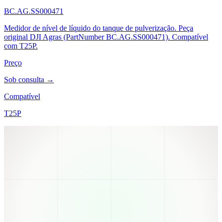
BC.AG.SS000471
Medidor de nível de líquido do tanque de pulverização. Peça
original DJI Agras (PartNumber BC.AG.SS000471). Compatível
com T25P.
Preço
Sob consulta →
Compatível
T25P