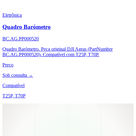
Eletrônica
Quadro Barómetro
BC.AG.PP000520
Quadro Barómetro. Peça original DJI Agras (PartNumber
BC.AG.PP000520). Compatível com T25P, T70P.
Preço
Sob consulta →
Compatível
T25P, T70P