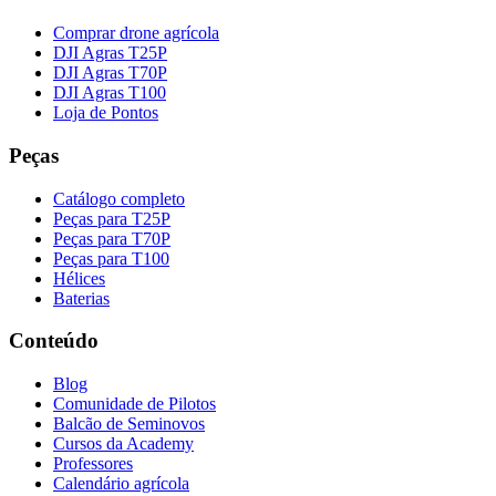
Comprar drone agrícola
DJI Agras T25P
DJI Agras T70P
DJI Agras T100
Loja de Pontos
Peças
Catálogo completo
Peças para T25P
Peças para T70P
Peças para T100
Hélices
Baterias
Conteúdo
Blog
Comunidade de Pilotos
Balcão de Seminovos
Cursos da Academy
Professores
Calendário agrícola