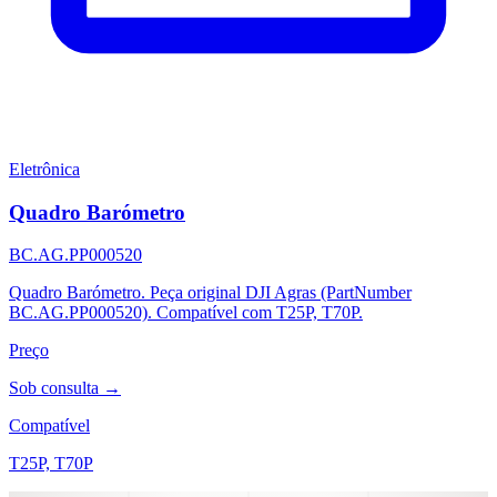
Eletrônica
Quadro Barómetro
BC.AG.PP000520
Quadro Barómetro. Peça original DJI Agras (PartNumber
BC.AG.PP000520). Compatível com T25P, T70P.
Preço
Sob consulta →
Compatível
T25P, T70P