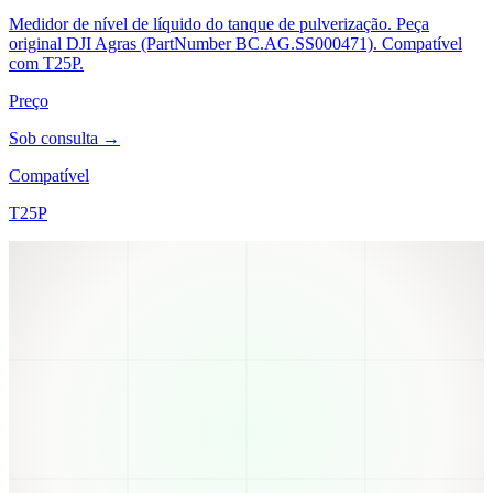
Medidor de nível de líquido do tanque de pulverização. Peça
original DJI Agras (PartNumber BC.AG.SS000471). Compatível
com T25P.
Preço
Sob consulta →
Compatível
T25P