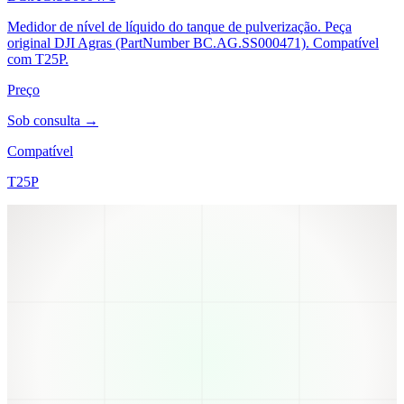
Medidor de nível de líquido do tanque de pulverização. Peça
original DJI Agras (PartNumber BC.AG.SS000471). Compatível
com T25P.
Preço
Sob consulta →
Compatível
T25P