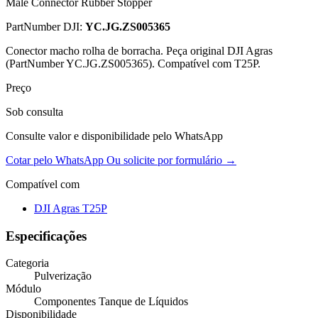
Male Connector Rubber Stopper
PartNumber DJI:
YC.JG.ZS005365
Conector macho rolha de borracha. Peça original DJI Agras
(PartNumber YC.JG.ZS005365). Compatível com T25P.
Preço
Sob consulta
Consulte valor e disponibilidade pelo WhatsApp
Cotar pelo WhatsApp
Ou solicite por formulário →
Compatível com
DJI Agras T25P
Especificações
Categoria
Pulverização
Módulo
Componentes Tanque de Líquidos
Disponibilidade